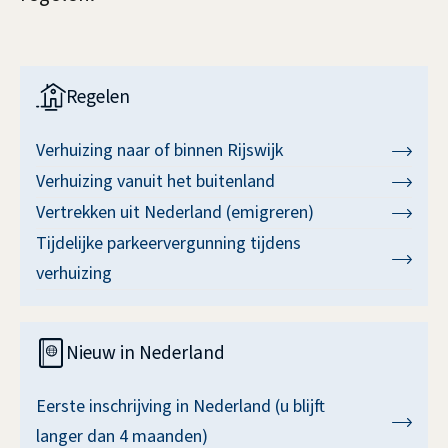
h
t
u
e
n
V
i
Regelen
t
e
z
i
r
Verhuizing naar of binnen Rijswijk
e
e
h
Verhuizing vanuit het buitenland
n
Vertrekken uit Nederland (emigreren)
u
Tijdelijke parkeervergunning tijdens
i
verhuizing
z
e
Nieuw in Nederland
n
Eerste inschrijving in Nederland (u blijft
langer dan 4 maanden)