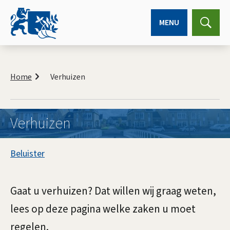
MENU
Expa
searc
K
r
Home
Verhuizen
u
i
m
e
Verhuizen
l
p
A
a
Beluister
d
s
V
s
e
Gaat u verhuizen? Dat willen wij graag weten,
i
lees op deze pagina welke zaken u moet
r
s
regelen.