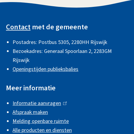
A
l
Contact
met de gemeente
g
Postadres: Postbus 5305, 2280HH Rijswijk
e
Bezoekadres: Generaal Spoorlaan 2,
2283GM
m
Rijswijk
e
Openingstijden publieksbalies
n
e
Meer informatie
i
Informatie aanvragen
(
n
Afspraak maken
l
f
Melding openbare ruimte
i
o
Alle producten en diensten
n