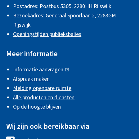
Postadres: Postbus 5305, 2280HH Rijswijk
e
Bezoekadres: Generaal Spoorlaan 2,
2283GM
m
Rijswijk
e
Openingstijden publieksbalies
n
e
Meer informatie
i
Informatie aanvragen
(
n
Afspraak maken
l
f
Melding openbare ruimte
i
o
Alle producten en diensten
n
r
Op de hoogte blijven
k
m
i
Wij zijn ook bereikbaar via
s
a
e