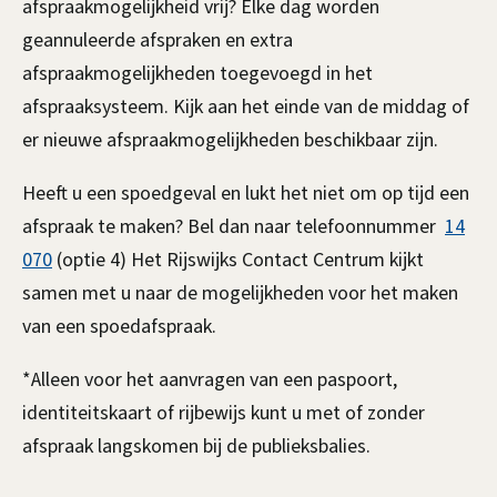
afspraakmogelijkheid vrij? Elke dag worden
k
geannuleerde afspraken en extra
i
afspraakmogelijkheden toegevoegd in het
s
afspraaksysteem. Kijk aan het einde van de middag of
e
er nieuwe afspraakmogelijkheden beschikbaar zijn.
x
t
Heeft u een spoedgeval en lukt het niet om op tijd een
e
afspraak te maken? Bel dan naar telefoonnummer
14
r
070
(optie 4) Het Rijswijks Contact Centrum kijkt
n
samen met u naar de mogelijkheden voor het maken
)
van een spoedafspraak.
*Alleen voor het aanvragen van een paspoort,
identiteitskaart of rijbewijs kunt u met of zonder
afspraak langskomen bij de publieksbalies.