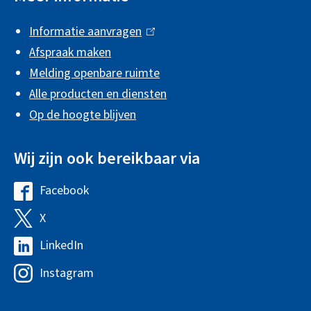
i
Informatie aanvragen
(
n
Afspraak maken
l
f
Melding openbare ruimte
i
o
Alle producten en diensten
n
r
Op de hoogte blijven
k
m
i
Wij zijn ook bereikbaar via
s
a
e
t
Facebook
G
x
i
e
X
G
t
e
m
e
e
LinkedIn
G
e
m
r
e
Instagram
G
e
e
n
m
e
n
e
)
e