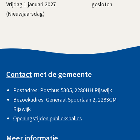
Vrijdag 1 januari 2027
gesloten
(Nieuwjaarsdag)
A
l
Contact
met de gemeente
g
Postadres: Postbus 5305, 2280HH Rijswijk
e
Bezoekadres: Generaal Spoorlaan 2,
2283GM
m
Rijswijk
e
Openingstijden publieksbalies
n
e
Meer informatie