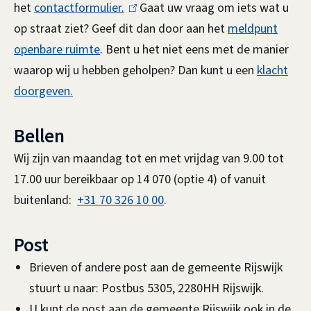
n
het
contactformulier.
(
Gaat uw vraag om iets wat u
op straat ziet? Geef dit dan door aan het
l
meldpunt
openbare ruimte
. Bent u het niet eens met de manier
i
waarop wij u hebben geholpen? Dan kunt u een
n
klacht
doorgeven.
k
i
Bellen
s
e
Wij zijn van maandag tot en met vrijdag van 9.00 tot
x
17.00 uur bereikbaar op 14 070 (optie 4)
of
vanuit
t
buitenland:
+31 70 326 10 00
.
e
r
Post
n
Brieven of andere post aan de gemeente Rijswijk
)
stuurt u naar: Postbus 5305, 2280HH Rijswijk.
U kunt de post aan de gemeente Rijswijk ook in de