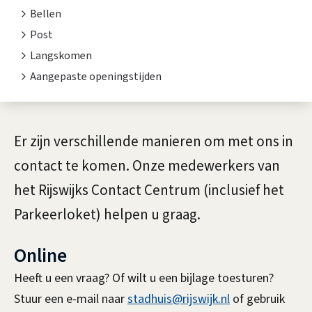
t
t
Bellen
a
e
Post
n
Langskomen
c
Aangepaste openingstijden
t
t
i
e
A
Er zijn verschillende manieren om met ons in
l
contact te komen. Onze medewerkers van
g
het Rijswijks Contact Centrum (inclusief het
e
Parkeerloket) helpen u graag.
m
Online
e
Heeft u een vraag? Of wilt u een bijlage toesturen?
e
Stuur een e-mail naar
stadhuis@rijswijk.nl
of gebruik