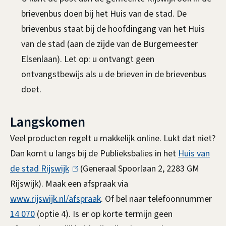
brievenbus doen bij het Huis van de stad. De
brievenbus staat bij de hoofdingang van het Huis
van de stad (aan de zijde van de Burgemeester
Elsenlaan). Let op: u ontvangt geen
ontvangstbewijs als u de brieven in de brievenbus
doet.
Langskomen
Veel producten regelt u makkelijk online. Lukt dat niet?
Dan komt u langs bij de Publieksbalies in het
Huis van
de stad Rijswijk
(
(
Generaal Spoorlaan 2, 2283 GM
Rijswijk)
.
Maak
een afspraak via
l
www.rijswijk.nl/afspraak
i
. Of bel naar telefoonnummer
14 070
(optie 4). Is er op korte termijn geen
n