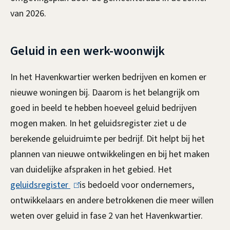
n
s
van 2026.
k
e
i
x
Geluid in een werk-woonwijk
s
t
e
e
In het Havenkwartier werken bedrijven en komen er
x
r
nieuwe woningen bij. Daarom is het belangrijk om
t
n
goed in beeld te hebben hoeveel geluid bedrijven
e
)
mogen maken. In het geluidsregister ziet u de
r
berekende geluidruimte per bedrijf. Dit helpt bij het
n
plannen van nieuwe ontwikkelingen en bij het maken
)
van duidelijke afspraken in het gebied. Het
geluidsregister
(
is bedoeld voor ondernemers,
ontwikkelaars en andere betrokkenen die meer willen
l
weten over geluid in fase 2 van het Havenkwartier.
i