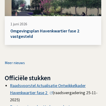
t
e
r
1 juni 2026
n
Omgevingsplan Havenkwartier fase 2
)
vastgesteld
Meer nieuws
Officiële stukken
Raadsvoorstel Actualisatie Ontwikkelkader
Havenkwartier fase 2
(
(raadsvergadering 25-11-
2025)
l