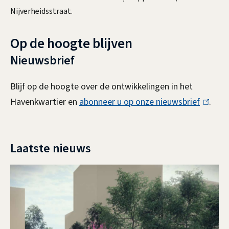
Nijverheidsstraat.
Op de hoogte blijven
Nieuwsbrief
Blijf op de hoogte over de ontwikkelingen in het
Havenkwartier en
abonneer u op onze nieuwsbrief
(
.
l
i
Laatste nieuws
n
k
i
s
e
x