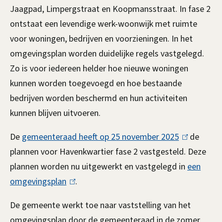
Jaagpad, Limpergstraat en Koopmansstraat. In fase 2
ontstaat een levendige werk-woonwijk met ruimte
voor woningen, bedrijven en voorzieningen. In het
omgevingsplan worden duidelijke regels vastgelegd.
Zo is voor iedereen helder hoe nieuwe woningen
kunnen worden toegevoegd en hoe bestaande
bedrijven worden beschermd en hun activiteiten
kunnen blijven uitvoeren.
De
gemeenteraad heeft op 25 november 2025
(
de
plannen voor Havenkwartier fase 2 vastgesteld. Deze
l
plannen worden nu uitgewerkt en vastgelegd in
i
een
omgevingsplan
(
.
n
l
k
De gemeente werkt toe naar vaststelling van het
i
i
omgevingsplan door de gemeenteraad in de zomer