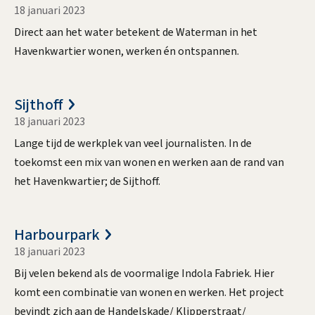
18 januari 2023
H
Direct aan het water betekent de Waterman in het
a
Havenkwartier wonen, werken én ontspannen.
v
e
n
Sijthoff
18 januari 2023
k
Lange tijd de werkplek van veel journalisten. In de
w
toekomst een mix van wonen en werken aan de rand van
a
het Havenkwartier; de Sijthoff.
r
t
i
Harbourpark
18 januari 2023
e
Bij velen bekend als de voormalige Indola Fabriek. Hier
r
komt een combinatie van wonen en werken. Het project
bevindt zich aan de Handelskade/ Klipperstraat/