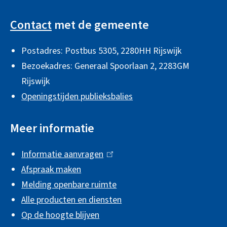
A
)
r
l
n
Contact
met de gemeente
g
)
Postadres: Postbus 5305, 2280HH Rijswijk
e
Bezoekadres: Generaal Spoorlaan 2,
2283GM
m
Rijswijk
e
Openingstijden publieksbalies
n
e
Meer informatie
i
Informatie aanvragen
(
n
Afspraak maken
l
f
Melding openbare ruimte
i
o
Alle producten en diensten
n
r
Op de hoogte blijven
k