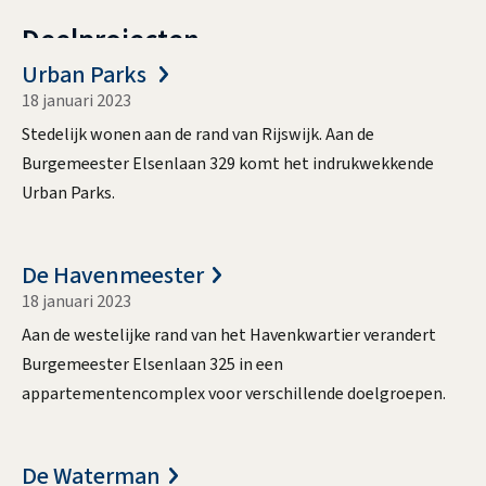
n
Deelprojecten
k
i
D
Urban Parks
s
18 januari 2023
e
e
Stedelijk wonen aan de rand van Rijswijk. Aan de
e
Burgemeester Elsenlaan 329 komt het indrukwekkende
x
l
Urban Parks.
t
p
e
r
r
De Havenmeester
o
n
18 januari 2023
j
)
Aan de westelijke rand van het Havenkwartier verandert
e
Burgemeester Elsenlaan 325 in een
c
appartementencomplex voor verschillende doelgroepen.
t
e
De Waterman
n