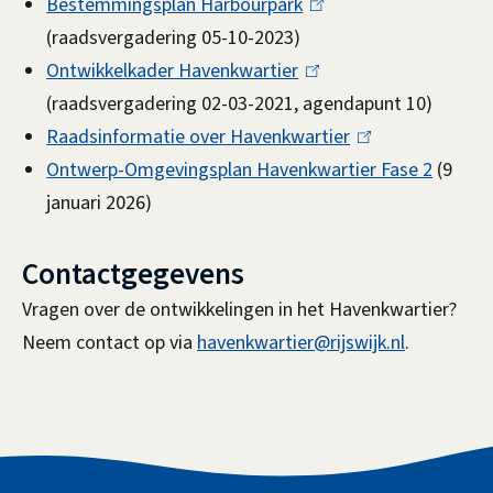
Bestemmingsplan Harbourpark
i
(
(raadsvergadering 05-10-2023)
n
l
Ontwikkelkader Havenkwartier
k
(
i
(raadsvergadering 02-03-2021, agendapunt 10)
i
l
n
Raadsinformatie over Havenkwartier
s
i
k
(
Ontwerp-Omgevingsplan Havenkwartier Fase 2
e
n
i
l
(9
januari 2026)
x
k
s
i
t
i
e
n
Contactgegevens
e
s
x
k
r
e
t
i
Vragen over de ontwikkelingen in het Havenkwartier?
n
x
e
s
Neem contact op via
havenkwartier@rijswijk.nl
.
)
t
r
e
e
n
x
r
)
t
n
e