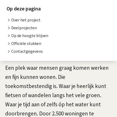
e
t
Op deze pagina
n
e
Over het project
n
k
Deelprojecten
t
w
Op de hoogte blijven
i
a
Officiële stukken
e
Contactgegevens
r
t
Een plek waar mensen graag komen werken
i
en fijn kunnen wonen. Die
toekomstbestendig is. Waar je heerlijk kunt
e
fietsen of wandelen langs het vele groen.
r
Waar je tijd aan of zelfs óp het water kunt
doorbrengen. Door 2.500 woningen te