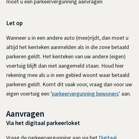
moet u een parkeervergunning aanvragen
u
r
Let op
d
Wanneer u in een andere auto (mee)rijdt, dan moet u
e
altijd het kenteken aanmelden als in die zone betaald
r
parkeren geldt. Het kenteken van uw andere (eigen)
voertuig blijft dan niet aangemeld staan. Houd hier
s
rekening mee als u in een gebied woont waar betaald
/
parkeren geldt. Komt dit vaak voor, vraag dan voor uw
eigen voertuig een '
parkeervergunning bewoners
' aan.
p
a
Aanvragen
s
Via het digitaal parkeerloket
s
Vraag de parkeervergunning aan via het
Digitaal