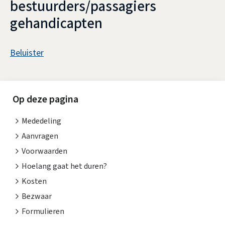
bestuurders/passagiers
gehandicapten
A
Beluister
s
P
s
a
i
Op deze pagina
r
s
Mededeling
k
t
Aanvragen
e
e
Voorwaarden
n
Hoelang gaat het duren?
e
Kosten
t
r
Bezwaar
i
v
Formulieren
e