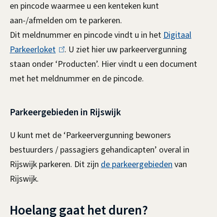
en pincode waarmee u een kenteken kunt
aan-/afmelden om te parkeren.
Dit meldnummer en pincode vindt u in het
Digitaal
Parkeerloket
(
. U ziet hier uw parkeervergunning
staan onder ‘Producten’. Hier vindt u een document
l
met het meldnummer en de pincode.
i
n
k
Parkeergebieden in Rijswijk
i
U kunt met de ‘Parkeervergunning bewoners
s
bestuurders / passagiers gehandicapten’ overal in
e
Rijswijk parkeren. Dit zijn
de parkeergebieden
van
x
Rijswijk.
t
e
Hoelang gaat het duren?
r