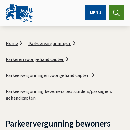
MENU
Expa
searc
K
r
Home
Parkeervergunningen
u
i
Parkeren voor gehandicapten
m
e
l
Parkeervergunningen voor gehandicapten
p
a
d
Parkeervergunning bewoners bestuurders/passagiers
gehandicapten
Parkeervergunning bewoners