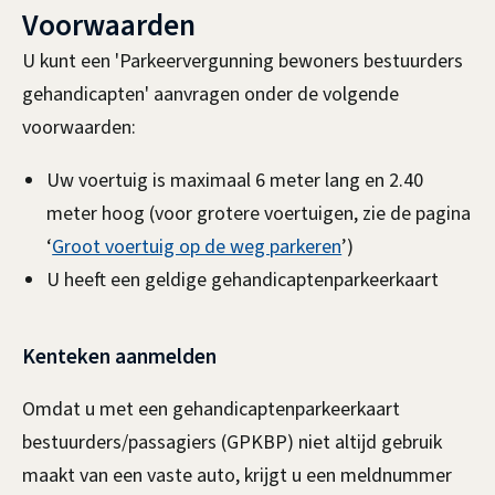
Voorwaarden
n
k
U kunt een 'Parkeervergunning bewoners bestuurders
i
gehandicapten' aanvragen onder de volgende
s
voorwaarden:
e
Uw voertuig is maximaal 6 meter lang en 2.40
x
meter hoog (voor grotere voertuigen, zie de pagina
t
‘
Groot voertuig op de weg parkeren
’)
e
U heeft een geldige gehandicaptenparkeerkaart
r
n
)
Kenteken aanmelden
Omdat u met een gehandicaptenparkeerkaart
bestuurders/passagiers (GPKBP) niet altijd gebruik
maakt van een vaste auto, krijgt u een meldnummer