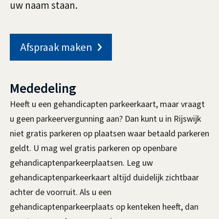
uw naam staan.
w
o
Afspraak maken
n
e
Mededeling
r
Heeft u een gehandicapten parkeerkaart, maar vraagt
s
u geen parkeervergunning aan? Dan kunt u in Rijswijk
b
niet gratis parkeren op plaatsen waar betaald parkeren
e
geldt. U mag wel gratis parkeren op openbare
gehandicaptenparkeerplaatsen. Leg uw
s
gehandicaptenparkeerkaart altijd duidelijk zichtbaar
t
achter de voorruit. Als u een
gehandicaptenparkeerplaats op kenteken heeft, dan
u