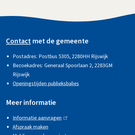
i
n
k
A
i
l
s
Contact
met de gemeente
g
e
Postadres: Postbus 5305, 2280HH Rijswijk
e
x
Bezoekadres: Generaal Spoorlaan 2,
2283GM
t
m
Rijswijk
e
e
Openingstijden publieksbalies
r
n
n
e
Meer informatie
)
i
Informatie aanvragen
(
n
Afspraak maken
l
f