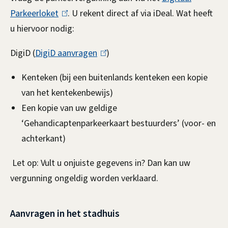
a
Parkeerloket
(
. U rekent direct af via iDeal. Wat heeft
u hiervoor nodig:
l
g
i
i
DigiD (
DigiD aanvragen
(
)
n
l
e
k
Kenteken (bij een buitenlands kenteken een kopie
i
i
van het kentekenbewijs)
r
n
s
Een kopie van uw geldige
k
s
e
‘Gehandicaptenparkeerkaart bestuurders’ (voor- en
i
g
x
achterkant)
s
t
e
e
Let op: Vult u onjuiste gegevens in? Dan kan uw
e
x
h
vergunning ongeldig worden verklaard.
r
t
n
a
e
)
Aanvragen in het stadhuis
n
r