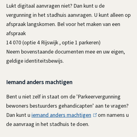
n
Lukt digitaal aanvragen niet? Dan kunt u de
d
)
vergunning in het stadhuis aanvragen. U kunt alleen op
i
afspraak langskomen. Bel voor het maken van een
c
afspraak
14 070 (optie 4 Rijswijk , optie 1 parkeren)
a
Neem bovenstaande documenten mee en uw eigen,
p
geldige identiteitsbewijs.
t
Iemand anders machtigen
e
n
Bent u niet zelf in staat om de 'Parkeervergunning
bewoners bestuurders gehandicapten’ aan te vragen?
Dan kunt u
iemand anders machtigen
(
om namens u
de aanvraag in het stadhuis te doen.
l
i