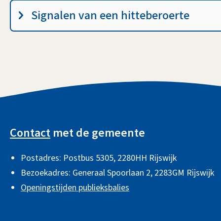
en
Signalen van een hitteberoerte
hitteberoerte
A
l
Contact
met de gemeente
g
Postadres: Postbus 5305, 2280HH Rijswijk
e
Bezoekadres: Generaal Spoorlaan 2,
2283GM Rijswijk
m
Openingstijden publieksbalies
e
n