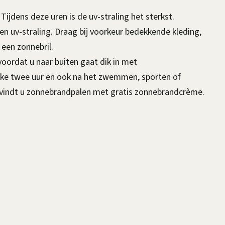
s
Tijdens deze uren is de uv-straling het sterkst.
e
en uv-straling. Draag bij voorkeur bedekkende kleding,
x
een zonnebril.
t
oordat u naar buiten gaat dik in met
e
lke twee uur en ook na het zwemmen, sporten of
r
e vindt u zonnebrandpalen met gratis zonnebrandcrème.
n
)