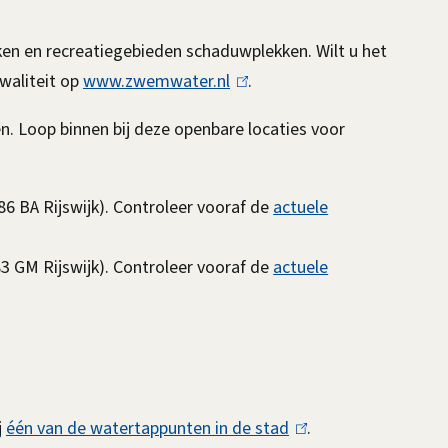
ken en recreatiegebieden schaduwplekken. Wilt u het
waliteit op
www.zwemwater.nl
(
.
l
en. Loop binnen bij deze openbare locaties voor
i
n
k
86 BA Rijswijk). Controleer vooraf de
actuele
i
s
83 GM Rijswijk). Controleer vooraf de
actuele
e
x
t
e
r
j
één van de watertappunten in de stad
(
.
n