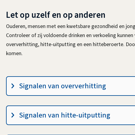
x
s
Let op uzelf en op anderen
t
e
Ouderen, mensen met een kwetsbare gezondheid en jonge 
e
x
Controleer of zij voldoende drinken en verkoeling kunnen
r
t
oververhitting, hitte-uitputting en een hitteberoerte. Door
n
e
komen.
)
r
n
)
Signalen
Signalen van oververhitting
van
oververhitting,
Signalen van hitte-uitputting
hitte-
uitputting