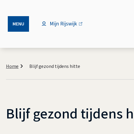
Mijn Rijswijk
(link
MENU
is
extern)
Kruimelpad
Home
Blijf gezond tijdens hitte
Blijf gezond tijdens h