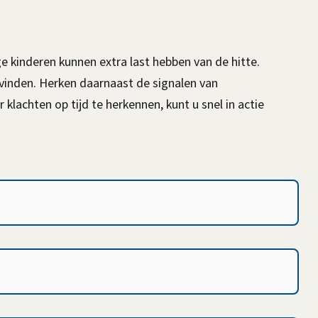
l
)
i
n
kinderen kunnen extra last hebben van de hitte.
k
 vinden. Herken daarnaast de signalen van
i
 klachten op tijd te herkennen, kunt u snel in actie
s
e
x
t
e
r
n
)