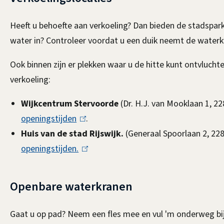
Heeft u behoefte aan verkoeling? Dan bieden de stadspar
water in? Controleer voordat u een duik neemt de waterk
Ook binnen zijn er plekken waar u de hitte kunt ontvlucht
verkoeling:
Wijkcentrum Stervoorde
(Dr. H.J. van Mooklaan 1, 22
openingstijden
(
.
Huis van de stad Rijswijk.
l
(Generaal Spoorlaan 2, 22
openingstijden.
i
(
n
l
k
i
Openbare waterkranen
i
n
s
k
Gaat u op pad? Neem een fles mee en vul 'm onderweg bi
e
i