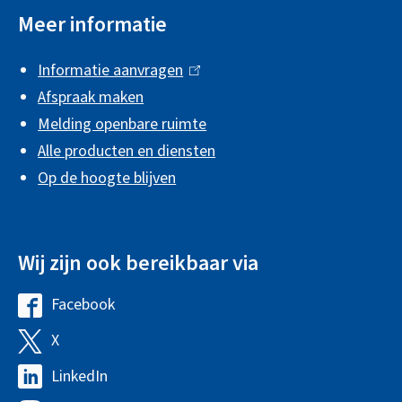
Meer informatie
e
i
Informatie aanvragen
(
n
Afspraak maken
l
f
Melding openbare ruimte
i
Alle producten en diensten
n
o
Op de hoogte blijven
k
r
i
m
s
a
Wij zijn ook bereikbaar via
e
x
t
Facebook
G
t
i
e
e
X
G
e
m
r
e
LinkedIn
G
e
n
m