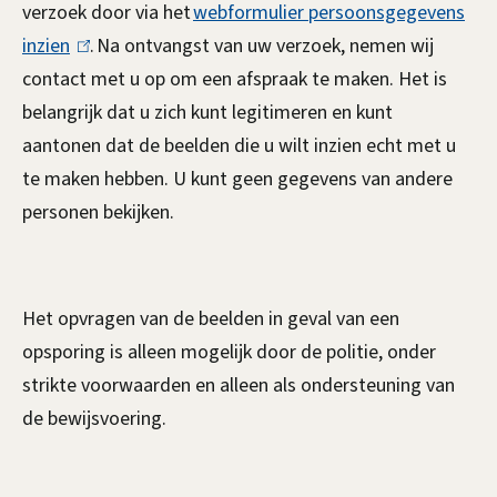
verzoek door via het
webformulier persoonsgegevens
inzien
(
. Na ontvangst van uw verzoek, nemen wij
contact met u op om een afspraak te maken. Het is
l
belangrijk dat u zich kunt legitimeren en kunt
i
aantonen dat de beelden die u wilt inzien echt met u
n
te maken hebben. U kunt geen gegevens van andere
k
personen bekijken.
i
s
e
x
Het opvragen van de beelden in geval van een
t
opsporing is alleen mogelijk door de politie, onder
e
strikte voorwaarden en alleen als ondersteuning van
r
de bewijsvoering.
n
)