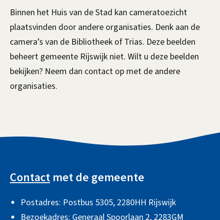
Binnen het Huis van de Stad kan cameratoezicht
plaatsvinden door andere organisaties. Denk aan de
camera’s van de Bibliotheek of Trias. Deze beelden
beheert gemeente Rijswijk niet. Wilt u deze beelden
bekijken? Neem dan contact op met de andere
organisaties.
A
l
Contact
met de gemeente
g
Postadres: Postbus 5305, 2280HH Rijswijk
e
Bezoekadres: Generaal Spoorlaan 2,
2283GM