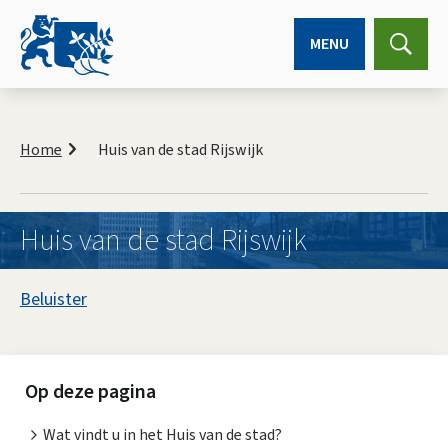
MENU
Expa
searc
K
r
Home
Huis van de stad Rijswijk
u
i
m
e
Huis van de stad Rijswijk
l
p
A
a
Beluister
d
s
H
s
u
i
Op deze pagina
i
s
Wat vindt u in het Huis van de stad?