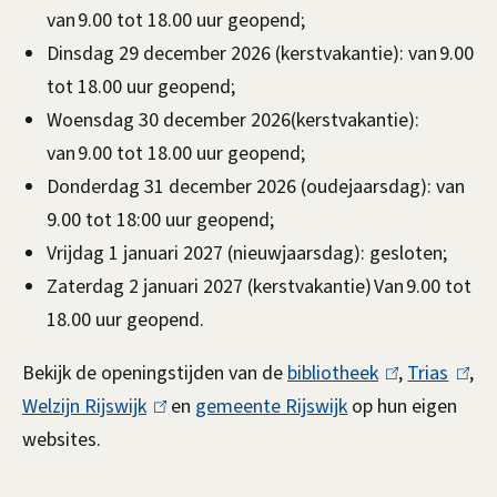
van 9.00 tot 18.00 uur geopend;
Dinsdag 29 december 2026 (kerstvakantie): van 9.00
tot 18.00 uur geopend;
Woensdag 30 december 2026(kerstvakantie):
van 9.00 tot 18.00 uur geopend;
Donderdag 31 december 2026 (oudejaarsdag): van
9.00 tot 18:00 uur geopend;
Vrijdag 1 januari 2027 (nieuwjaarsdag): gesloten;
Zaterdag 2 januari 2027 (kerstvakantie) Van 9.00 tot
18.00 uur geopend.
Bekijk de openingstijden van de
bibliotheek
(
,
Trias
(
,
Welzijn Rijswijk
(
en
gemeente Rijswijk
op hun eigen
l
l
websites.
l
i
i
i
n
n