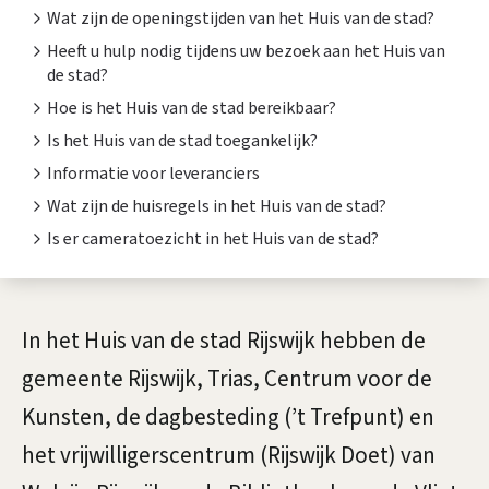
s
t
Wat zijn de openingstijden van het Huis van de stad?
v
e
Heeft u hulp nodig tijdens uw bezoek aan het Huis van
de stad?
n
a
Hoe is het Huis van de stad bereikbaar?
t
n
Is het Huis van de stad toegankelijk?
i
Informatie voor leveranciers
d
e
Wat zijn de huisregels in het Huis van de stad?
e
Is er cameratoezicht in het Huis van de stad?
s
t
A
In het Huis van de stad Rijswijk hebben de
a
l
gemeente Rijswijk, Trias, Centrum voor de
d
g
Kunsten, de dagbesteding (’t Trefpunt) en
R
e
het vrijwilligerscentrum (Rijswijk Doet) van