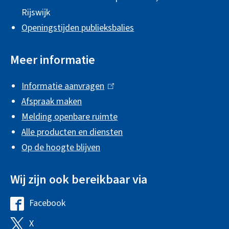
m
Rijswijk
e
Openingstijden publieksbalies
n
e
Meer informatie
i
Informatie aanvragen
(
n
Afspraak maken
l
f
Melding openbare ruimte
i
o
Alle producten en diensten
n
r
Op de hoogte blijven
k
m
i
Wij zijn ook bereikbaar via
s
a
e
t
Facebook
G
x
i
e
X
G
t