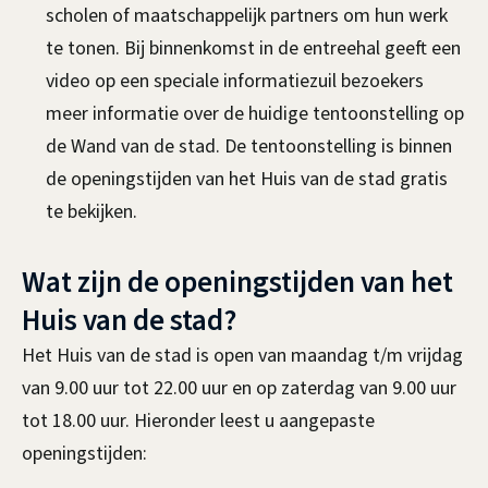
scholen of maatschappelijk partners om hun werk
)
k
x
te tonen. Bij binnenkomst in de entreehal geeft een
i
t
video op een speciale informatiezuil bezoekers
s
e
meer informatie over de huidige tentoonstelling op
e
r
de Wand van de stad. De tentoonstelling is binnen
x
n
de openingstijden van het Huis van de stad gratis
t
)
te bekijken.
e
r
Wat zijn de openingstijden van het
n
)
Huis van de stad?
Het Huis van de stad is open van maandag t/m vrijdag
van 9.00 uur tot 22.00 uur en op zaterdag van 9.00 uur
tot 18.00 uur. Hieronder leest u aangepaste
openingstijden: