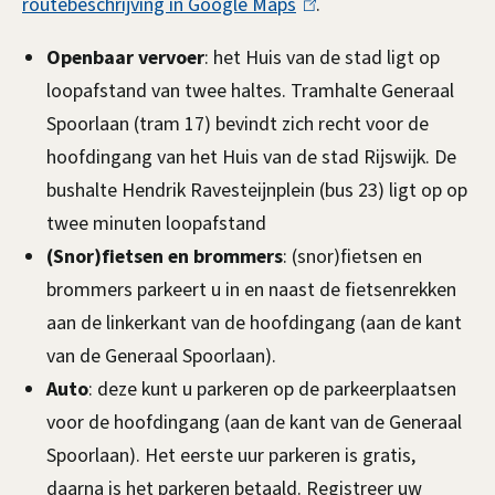
routebeschrijving in Google Maps
(
.
l
Openbaar vervoer
: het Huis van de stad ligt op
i
loopafstand van twee haltes. Tramhalte Generaal
n
Spoorlaan (tram 17) bevindt zich recht voor de
k
hoofdingang van het Huis van de stad Rijswijk. De
i
bushalte Hendrik Ravesteijnplein (bus 23) ligt op op
s
twee minuten loopafstand
e
(Snor)fietsen en brommers
: (snor)fietsen en
x
brommers parkeert u in en naast de fietsenrekken
t
aan de linkerkant van de hoofdingang (aan de kant
e
van de Generaal Spoorlaan).
r
Auto
: deze kunt u parkeren op de parkeerplaatsen
n
voor de hoofdingang (aan de kant van de Generaal
)
Spoorlaan). Het eerste uur parkeren is gratis,
daarna is het parkeren betaald. Registreer uw