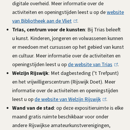
digitale overheid. Meer informatie over de
activiteiten en openingstijden leest u op de
website
van Bibliotheek aan de Vliet
(
.
Trias, centrum voor de kunsten
l
: Bij Trias beleeft
u kunst. Kinderen, jongeren en volwassenen kunnen
i
er meedoen met cursussen op het gebied van kunst
n
en cultuur. Meer informatie over de activiteiten en
k
openingstijden leest u op
de website van Trias
i
(
.
Welzijn Rijswijk
: Met dagbesteding (’t Trefpunt)
s
l
en het vrijwilligerscentrum (Rijswijk Doet). Meer
e
i
informatie over de activiteiten en openingstijden
x
n
leest u op
de website van Welzijn Rijswijk
t
(
.
k
Wand van de stad
: op deze expositieruimte is elke
e
l
i
maand gratis ruimte beschikbaar voor onder
r
i
s
andere Rijswijkse amateurkunstverenigingen,
n
n
e