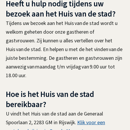
Heeft u hulp nodig tijdens uw
n
k
k
k
i
i
bezoek aan het Huis van de stad?
i
s
s
Tijdens uw bezoek aan het Huis van de stad wordt u
s
e
e
welkom geheten door onze gastheren of
e
x
x
gastvrouwen. Zij kunnen u alles vertellen over het
x
t
t
Huis van de stad. En helpen u met de het vinden van de
t
e
e
juiste bestemming. De gastheren en gastvrouwen zijn
e
r
r
aanwezig van maandag t/m vrijdag van 9.00 uur tot
r
n
n
18.00 uur.
n
)
)
)
Hoe is het Huis van de stad
bereikbaar?
U vindt het Huis van de stad aan de Generaal
Spoorlaan 2, 2283 GM in Rijswijk.
Klik voor een