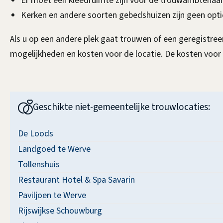
Er moet een kleedruimte zijn voor de trouwambtenaar
Kerken en andere soorten gebedshuizen zijn geen optie
Als u op een andere plek gaat trouwen of een geregistree
mogelijkheden en kosten voor de locatie. De kosten voor 
Geschikte
Geschikte niet-gemeentelijke trouwlocaties:
niet-
De Loods
gemeentelijke
Landgoed te Werve
Tollenshuis
trouwlocaties:
Restaurant Hotel & Spa Savarin
Paviljoen te Werve
Rijswijkse Schouwburg