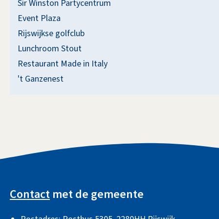
Sir Winston Partycentrum
Event Plaza
Rijswijkse golfclub
Lunchroom Stout
Restaurant Made in Italy
't Ganzenest
A
l
Contact
met de gemeente
g