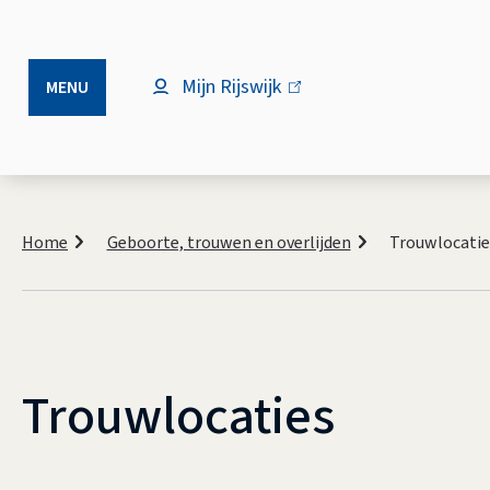
Mijn Rijswijk
(link
MENU
is
extern)
Kruimelpad
Home
Geboorte, trouwen en overlijden
Trouwlocatie
Trouwlocaties