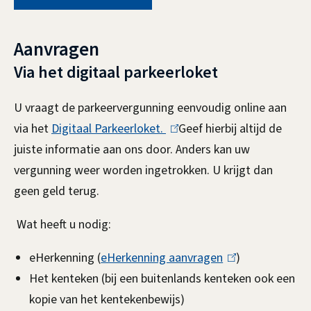
l
Aanvragen
i
Via het digitaal parkeerloket
j
k
U vraagt de parkeervergunning eenvoudig online aan
via het
Digitaal Parkeerloket.
(
Geef hierbij altijd de
g
juiste informatie aan ons door. Anders kan uw
l
e
vergunning weer worden ingetrokken. U krijgt dan
i
b
geen geld terug.
n
k
r
Wat heeft u nodig:
i
u
s
eHerkenning (
eHerkenning aanvragen
(
)
e
i
Het kenteken (bij een buitenlands kenteken ook een
l
x
kopie van het kentekenbewijs)
i
k