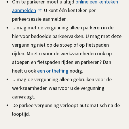
Om te parkeren moet u altijd
online een kenteken
aanmelden
(
. U kunt één kenteken per
parkeersessie aanmelden.
l
U mag met de vergunning alleen parkeren in de
i
hiervoor bedoelde parkeervakken. U mag met deze
n
vergunning niet op de stoep of op fietspaden
k
rijden.
Moet u voor de werkzaamheden ook op
i
stoepen en fietspaden rijden en parkeren? Dan
s
heeft u ook
e
een ontheffing
nodig.
U mag de vergunning alleen gebruiken voor de
x
werkzaamheden waarvoor u de vergunning
t
aanvraagt.
e
De parkeervergunning verloopt automatisch na de
r
looptijd.
n
)