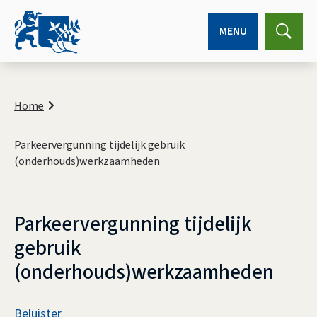
MENU
Expa
searc
K
r
Home
u
i
Parkeervergunning tijdelijk gebruik
m
e
(onderhouds)werkzaamheden
l
p
a
Parkeervergunning tijdelijk
d
gebruik
(onderhouds)werkzaamheden
A
Beluister