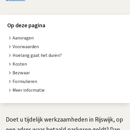
s
P
s
a
i
Op deze pagina
r
s
Aanvragen
k
t
Voorwaarden
e
e
Hoelang gaat het duren?
n
Kosten
e
Bezwaar
t
r
Formulieren
i
v
Meer informatie
e
e
r
A
Doet u tijdelijk werkzaamheden in Rijswijk, op
g
l
een adres waar betaald parkeren geldt? Dan