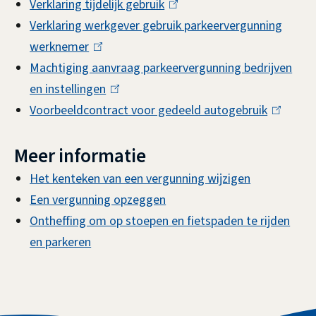
Verklaring tijdelijk gebruik
(
Verklaring werkgever gebruik parkeervergunning
l
werknemer
(
i
Machtiging aanvraag parkeervergunning bedrijven
l
n
en instellingen
i
(
k
Voorbeeldcontract voor gedeeld autogebruik
n
l
i
(
k
i
s
l
Meer informatie
i
n
e
i
s
k
x
n
Het kenteken van een vergunning wijzigen
e
i
t
k
Een vergunning opzeggen
x
s
e
i
Ontheffing om op stoepen en fietspaden te rijden
t
e
r
s
en parkeren
e
x
n
e
r
t
)
x
n
e
t