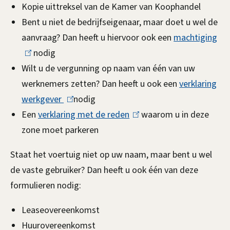
t
Kopie uittreksel van de Kamer van Koophandel
n
(
e
Bent u niet de bedrijfseigenaar, maar doet u wel de
k
r
o
aanvraag? Dan heeft u hiervoor ook een
i
machtiging
(
n
nodig
s
l
n
)
Wilt u de vergunning op naam van één van uw
e
i
d
werknemers zetten? Dan heeft u ook een
x
verklaring
n
werkgever
(
nodig
t
k
e
Een
verklaring met de reden
l
(
waarom u in deze
e
i
r
zone moet parkeren
i
l
r
s
h
n
i
n
e
Staat het voertuig niet op uw naam, maar bent u wel
k
n
)
x
o
de vaste gebruiker? Dan heeft u ook één van deze
i
k
t
u
formulieren nodig:
s
i
e
d
e
s
r
Leaseovereenkomst
x
e
n
Huurovereenkomst