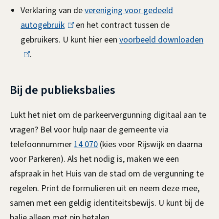
s
t
x
)
Verklaring van de
vereniging voor gedeeld
)
e
t
autogebruik
(
en het contract tussen de
w
r
e
gebruikers. U kunt hier een
l
voorbeeld downloaden
(
n
r
.
i
l
e
)
n
n
i
r
)
k
n
Bij de publieksbalies
k
i
k
s
i
Lukt het niet om de parkeervergunning digitaal aan te
z
e
s
vragen? Bel voor hulp naar de gemeente via
a
x
e
telefoonnummer
14 070
(kies voor Rijswijk en daarna
a
t
x
voor Parkeren). Als het nodig is, maken we een
e
t
afspraak in het Huis van de stad om de vergunning te
m
r
e
regelen.
Print de formulieren uit en neem deze mee,
h
n
r
samen met een geldig identiteitsbewijs. U kunt bij de
)
n
balie alleen met pin betalen.