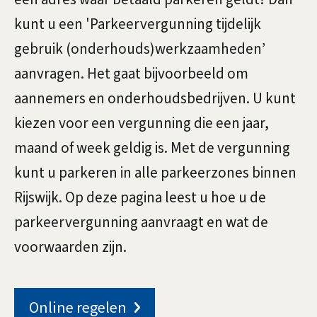
u
g
kunt u een 'Parkeervergunning tijdelijk
e
n
gebruik (onderhouds)werkzaamheden’
m
aanvragen. Het gaat bijvoorbeeld om
n
e
aannemers en onderhoudsbedrijven. U kunt
i
e
kiezen voor een vergunning die een jaar,
n
n
maand of week geldig is. Met de vergunning
g
kunt u parkeren in alle parkeerzones binnen
t
Rijswijk. Op deze pagina leest u hoe u de
i
parkeervergunning aanvraagt en wat de
voorwaarden zijn.
j
d
Online regelen
e