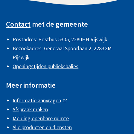
)
r
e
A
n
r
l
)
n
Contact
met de gemeente
)
g
Postadres: Postbus 5305, 2280HH Rijswijk
e
Bezoekadres: Generaal Spoorlaan 2,
2283GM
m
Rijswijk
e
Openingstijden publieksbalies
n
e
Meer informatie
i
Informatie aanvragen
(
n
Afspraak maken
l
f
Melding openbare ruimte
i
o
Alle producten en diensten
n