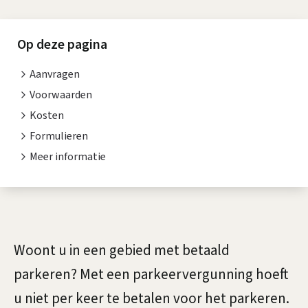
P
s
a
i
Op deze pagina
r
s
Aanvragen
k
t
Voorwaarden
e
e
Kosten
n
Formulieren
e
Meer informatie
t
r
i
v
e
A
e
l
Woont u in een gebied met betaald
r
g
parkeren? Met een parkeervergunning hoeft
g
e
u niet per keer te betalen voor het parkeren.