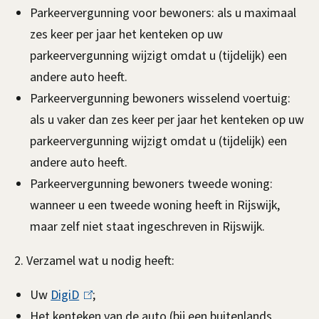
e
Parkeervergunning voor bewoners: als u maximaal
w
zes keer per jaar het kenteken op uw
parkeervergunning wijzigt omdat u (tijdelijk) een
o
andere auto heeft.
n
Parkeervergunning bewoners wisselend voertuig:
e
als u vaker dan zes keer per jaar het kenteken op uw
parkeervergunning wijzigt omdat u (tijdelijk) een
r
andere auto heeft.
s
Parkeervergunning bewoners tweede woning:
wanneer u een tweede woning heeft in Rijswijk,
a
maar zelf niet staat ingeschreven in Rijswijk.
a
2. Verzamel wat u nodig heeft:
n
v
Uw
DigiD
(
;
Het kenteken van de auto (bij een buitenlands
l