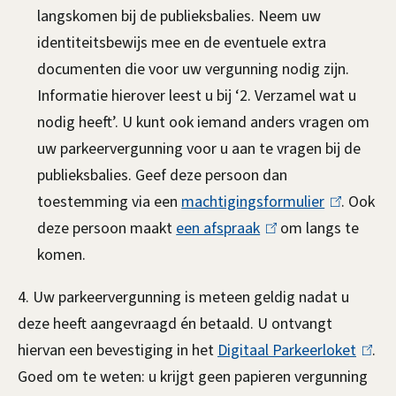
langskomen bij de publieksbalies. Neem uw
s
identiteitsbewijs mee en de eventuele extra
e
documenten die voor uw vergunning nodig zijn.
x
Informatie hierover leest u bij ‘2. Verzamel wat u
t
nodig heeft’. U kunt ook iemand anders vragen om
e
uw parkeervergunning voor u aan te vragen bij de
r
publieksbalies. Geef deze persoon dan
n
toestemming via een
)
machtigingsformulier
(
. Ook
deze persoon maakt
een afspraak
(
om langs te
l
komen.
l
i
i
n
4. Uw parkeervergunning is meteen geldig nadat u
n
k
deze heeft aangevraagd én betaald. U ontvangt
k
i
hiervan een bevestiging in het
Digitaal Parkeerloket
(
.
i
s
Goed om te weten: u krijgt geen papieren vergunning
l
s
e