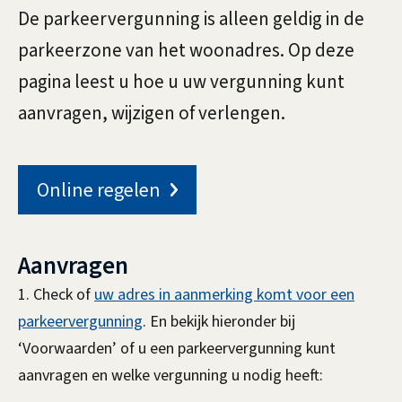
u
m
De parkeervergunning is alleen geldig in de
n
e
parkeerzone van het woonadres. Op deze
n
e
pagina leest u hoe u uw vergunning kunt
n
i
aanvragen, wijzigen of verlengen.
n
g
Online regelen
v
o
Aanvragen
1. Check of
uw adres in aanmerking komt voor een
o
parkeervergunning
. En bekijk hieronder bij
r
‘Voorwaarden’ of u een parkeervergunning kunt
b
aanvragen en welke vergunning u nodig heeft: