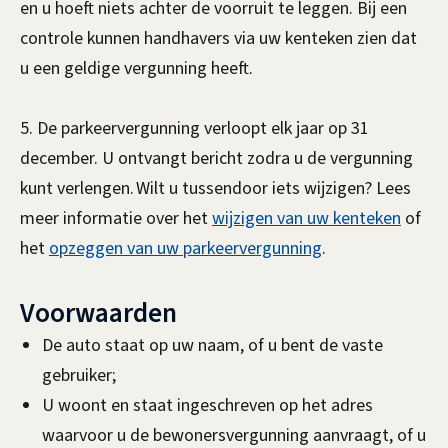
en u hoeft niets achter de voorruit te leggen. Bij een
i
e
x
controle kunnen handhavers via uw kenteken zien dat
n
x
t
u een geldige vergunning heeft.
k
t
e
i
e
r
5. De parkeervergunning verloopt elk jaar op 31
s
r
n
december. U ontvangt bericht zodra u de vergunning
e
n
)
kunt verlengen. Wilt u tussendoor iets wijzigen? Lees
x
)
meer informatie over het
wijzigen van uw kenteken
of
t
het
opzeggen van uw parkeervergunning
.
e
r
Voorwaarden
n
)
De auto staat op uw naam, of u bent de vaste
gebruiker;
U woont en staat ingeschreven op het adres
waarvoor u de bewonersvergunning aanvraagt, of u