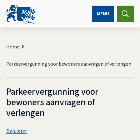
MENU
Expa
searc
K
r
Home
u
i
Parkeervergunning voor bewoners aanvragen of verlengen
m
e
l
p
Parkeervergunning voor
a
d
bewoners aanvragen of
verlengen
A
Beluister
s