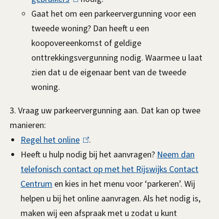
e
Gaat het om een parkeervergunning voor een
l
s
n
tweede woning? Dan heeft u een
i
e
koopovereenkomst of geldige
n
x
g
onttrekkingsvergunning nodig. Waarmee u laat
k
t
e
zien dat u de eigenaar bent van de tweede
i
e
n
woning.
s
r
e
n
3. Vraag uw parkeervergunning aan. Dat kan op twee
x
)
manieren:
t
Regel het online
(
.
e
Heeft u hulp nodig bij het aanvragen?
l
Neem dan
r
telefonisch contact op met het Rijswijks Contact
i
n
Centrum
en kies in het menu voor ‘parkeren’. Wij
n
)
helpen u bij het online aanvragen. Als het nodig is,
k
maken wij een afspraak met u zodat u kunt
i