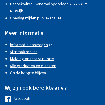
Bezoekadres: Generaal Spoorlaan 2,
2283GM
m
Rijswijk
e
Openingstijden publieksbalies
n
e
Meer informatie
i
Informatie aanvragen
(
n
Afspraak maken
l
f
Melding openbare ruimte
i
o
Alle producten en diensten
n
r
Op de hoogte blijven
k
m
i
Wij zijn ook bereikbaar via
s
a
e
t
Facebook
G
x