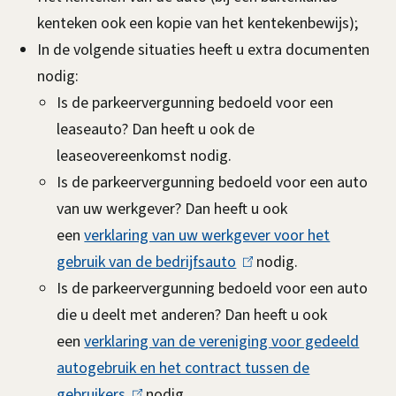
r
kenteken ook een kopie van het kentekenbewijs);
i
a
In de volgende situaties heeft u extra documenten
n
nodig:
k
g
Is de parkeervergunning bedoeld voor een
i
e
leaseauto? Dan heeft u ook de
s
n
leaseovereenkomst nodig.
e
Is de parkeervergunning bedoeld voor een auto
x
o
van uw werkgever? Dan heeft u ook
t
f
een
verklaring van uw werkgever voor het
e
v
gebruik van de bedrijfsauto
r
(
nodig.
Is de parkeervergunning bedoeld voor een auto
n
l
e
die u deelt met anderen? Dan heeft u ook
)
i
r
een
verklaring van de vereniging voor gedeeld
n
autogebruik en het contract tussen de
k
l
gebruikers
(
nodig.
i