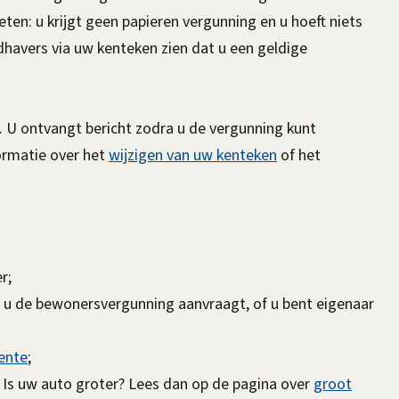
n
n
ten: u krijgt geen papieren vergunning en u hoeft niets
k
k
dhavers via uw kenteken zien dat u een geldige
i
i
s
s
e
e
. U ontvangt bericht zodra u de vergunning kunt
x
x
formatie over het
wijzigen van uw kenteken
of het
t
t
e
e
r
r
n
n
)
)
er;
 u de bewonersvergunning aanvraagt, of u bent eigenaar
ente
;
 Is uw auto groter? Lees dan op de pagina over
groot