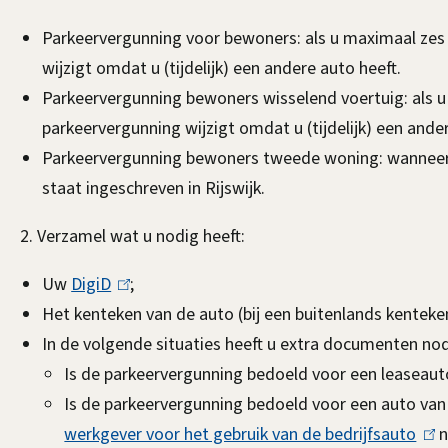
Parkeervergunning voor bewoners: als u maximaal zes 
wijzigt omdat u (tijdelijk) een andere auto heeft.
Parkeervergunning bewoners wisselend voertuig: als u 
parkeervergunning wijzigt omdat u (tijdelijk) een ande
Parkeervergunning bewoners tweede woning: wanneer u 
staat ingeschreven in Rijswijk.
2. Verzamel wat u nodig heeft:
Uw
DigiD
(
;
Het kenteken van de auto (bij een buitenlands kenteke
l
In de volgende situaties heeft u extra documenten no
i
Is de parkeervergunning bedoeld voor een leaseaut
n
Is de parkeervergunning bedoeld voor een auto va
k
werkgever voor het gebruik van de bedrijfsauto
i
(
n