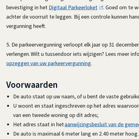
t
bevestiging in het
Digitaal Parkeerloket
(
. Goed om te we
e
achter de voorruit te leggen. Bij een controle kunnen han
l
r
vergunning heeft.
i
n
n
)
5. De parkeervergunning verloopt elk jaar op 31 december
k
verlengen. Wilt u tussendoor iets wijzigen? Lees meer in
i
opzeggen van uw parkeervergunning
.
s
e
x
Voorwaarden
t
De auto staat op uw naam, of u bent de vaste gebruik
e
U woont en staat ingeschreven op het adres waarvoor
r
van een tweede woning op dit adres;
n
Het adres staat in het
aanwijzingsbesluit van de geme
)
De auto is maximaal 6 meter lang en 2.40 meter hoog.