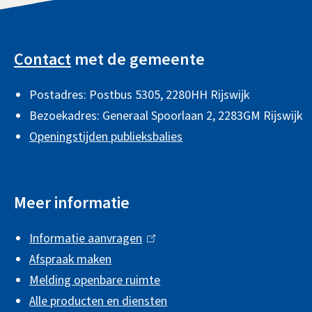
)
r
n
A
n
)
l
Contact
met de gemeente
)
g
Postadres: Postbus 5305, 2280HH Rijswijk
e
Bezoekadres: Generaal Spoorlaan 2,
2283GM Rijswijk
m
Openingstijden publieksbalies
e
n
Meer informatie
e
i
Informatie aanvragen
(
n
Afspraak maken
l
f
Melding openbare ruimte
i
Alle producten en diensten
n
o