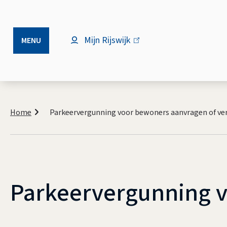
Mijn Rijswijk
(link
MENU
is
extern)
Kruimelpad
Home
Parkeervergunning voor bewoners aanvragen of ve
Parkeervergunning v