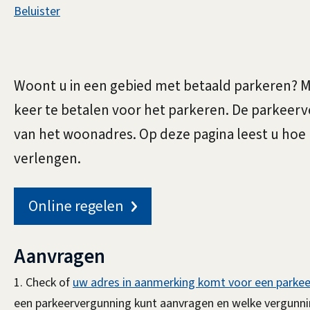
Assistentie
Beluister
Parkeervergunning
Algemeen
voor
Woont u in een gebied met betaald parkeren? M
keer te betalen voor het parkeren. De parkeerv
van het woonadres. Op deze pagina leest u hoe 
bewoners
verlengen.
aanvragen
Online regelen
of
Aanvragen
1. Check of
uw adres in aanmerking komt voor een parke
verlengen
een parkeervergunning kunt aanvragen en welke vergunnin