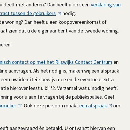
 u deelt met anderen? Dan heeft u ook een
verklaring van
tract tussen de gebruikers
(
nodig.
de woning? Dan heeft u een koopovereenkomst of
l
aat zien dat u de eigenaar bent van de tweede woning.
i
n
ieren:
k
i
isch contact op met het Rijswijks Contact Centrum
en
s
nline aanvragen. Als het nodig is, maken wij een afspraak
e
 Neem uw identiteitsbewijs mee en de eventuele extra
x
ie hierover leest u bij ‘2. Verzamel wat u nodig heeft’.
t
ing voor u aan te vragen bij de publieksbalies. Geef
e
rmulier
(
. Ook deze persoon maakt
een afspraak
(
om
r
l
l
n
i
i
)
eeft aangevraagd én betaald. U ontvangt hiervan een