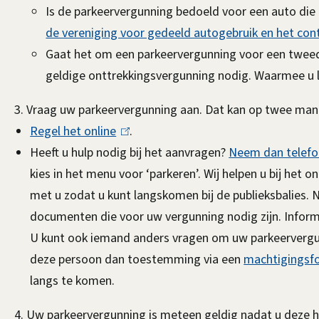
Is de parkeervergunning bedoeld voor een auto die
s
l
de vereniging voor gedeeld autogebruik en het con
e
i
Gaat het om een parkeervergunning voor een twee
x
n
geldige onttrekkingsvergunning nodig. Waarmee u l
t
k
e
i
3. Vraag uw parkeervergunning aan. Dat kan op twee man
r
s
Regel het online
(
.
n
e
Heeft u hulp nodig bij het aanvragen?
l
Neem dan telefon
)
x
kies in het menu voor ‘parkeren’. Wij helpen u bij het o
i
t
met u zodat u kunt langskomen bij de publieksbalies.
n
e
documenten die voor uw vergunning nodig zijn. Informat
k
r
U kunt ook iemand anders vragen om uw parkeervergunn
i
n
deze persoon dan toestemming via een
s
machtigingsfo
)
langs te komen.
e
x
4. Uw parkeervergunning is meteen geldig nadat u deze h