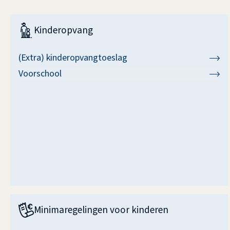
opgroeien
Verwijsblokken
Kinderopvang
(Extra) kinderopvangtoeslag
Voorschool
Minimaregelingen voor kinderen