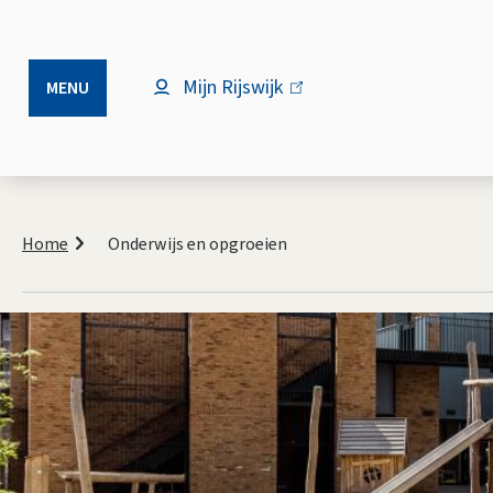
Mijn Rijswijk
(link
MENU
is
extern)
Kruimelpad
Home
Onderwijs en opgroeien