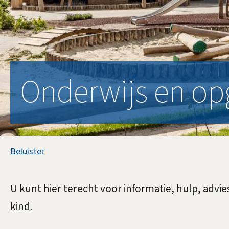
Onderwijs en op
Assistentie
Beluister
Onderwijs
U kunt hier terecht voor informatie, hulp, adv
en
kind.