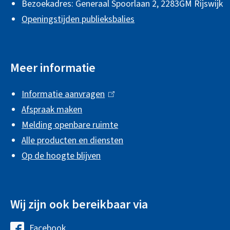
Bezoekadres: Generaal Spoorlaan 2,
2283GM Rijswijk
m
Openingstijden publieksbalies
e
n
Meer informatie
e
i
Informatie aanvragen
(
n
Afspraak maken
l
f
Melding openbare ruimte
i
Alle producten en diensten
n
o
Op de hoogte blijven
k
r
i
m
s
a
Wij zijn ook bereikbaar via
e
x
t
Facebook
G