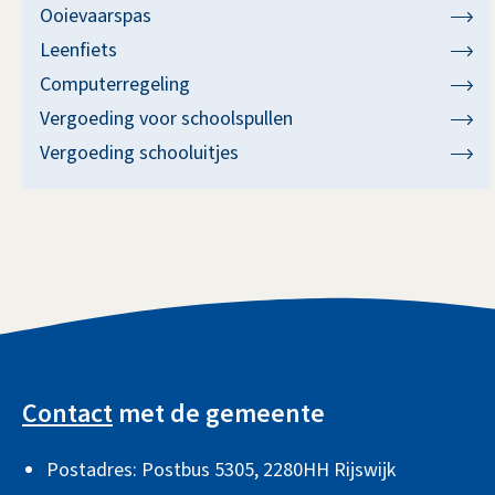
Ooievaarspas
Leenfiets
Computerregeling
Vergoeding voor schoolspullen
Vergoeding schooluitjes
A
l
Contact
met de gemeente
g
Postadres: Postbus 5305, 2280HH Rijswijk
e