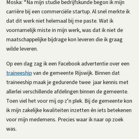
c
Moska: “Na mijn studie bedrijfskunde begon ik mijn
i
carrière bij een commerciële startup. Al snel merkte ik
dat dit werk niet helemaal bij me paste. Wat ik
l
voornamelijk miste in mijn werk, was dat ik niet de
i
maatschappelijke bijdrage kon leveren die ik graag
wilde leveren.
t
a
Op een dag zag ik een Facebook advertentie over een
traineeship
van de gemeente Rijswijk. Binnen dat
i
traineeship maak je gedurende twee
jaar kennis met
r
allerlei verschillende afdelingen binnen de gemeente.
Toen viel het voor mij op z’n plek. Bij de gemeente kon
ik mijn zakelijke kwaliteiten inzetten én iets betekenen
voor mijn medemens. Precies waar ik naar op zoek
was.