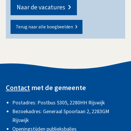
Naar de vacatures
Terug naar alle boegbeelden
A
l
Contact
met de gemeente
g
Postadres: Postbus 5305, 2280HH Rijswijk
e
Bezoekadres: Generaal Spoorlaan 2,
2283GM
m
Rijswijk
e
Openingstijden publieksbalies