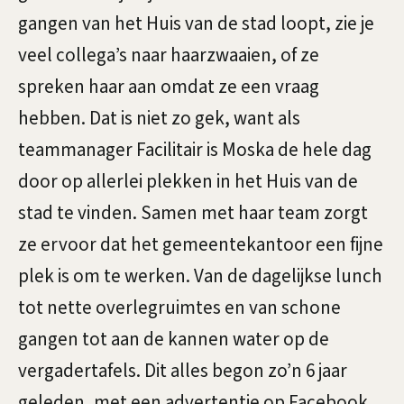
s
s
gangen van het Huis van de stad loopt, zie je
k
t
veel collega’s naar haarzwaaien, of ze
a
e
spreken haar aan omdat ze een vraag
n
L
hebben. Dat is niet zo gek, want als
t
o
teammanager Facilitair is Moska de hele dag
i
d
door op allerlei plekken in het Huis van de
e
stad te vinden. Samen met haar team zorgt
i
ze ervoor dat het gemeentekantoor een fijne
n
plek is om te werken. Van de dagelijkse lunch
,
tot nette overlegruimtes en van schone
t
gangen tot aan de kannen water op de
e
vergadertafels. Dit alles begon zo’n 6 jaar
geleden, met een advertentie op Facebook.