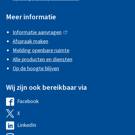
n
e
Meer informatie
i
Informatie aanvragen
(
n
Afspraak maken
l
f
Melding openbare ruimte
i
o
Alle producten en diensten
n
r
Op de hoogte blijven
k
m
i
Wij zijn ook bereikbaar via
s
a
e
t
Facebook
G
x
i
e
X
G
t
e
m
e
e
LinkedIn
G
e
m
r
e