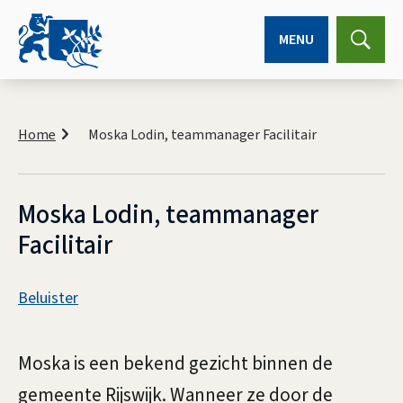
MENU
Expa
searc
K
r
Home
Moska Lodin, teammanager Facilitair
u
i
m
e
Moska Lodin, teammanager
l
Facilitair
p
a
d
A
Beluister
s
M
s
o
Moska is een bekend gezicht binnen de
i
gemeente Rijswijk. Wanneer ze door de