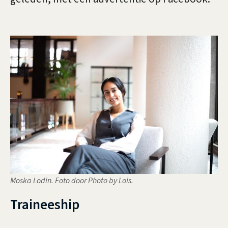
a
m
m
a
n
a
g
e
r
Moska Lodin. Foto door Photo by Lois.
F
Traineeship
a