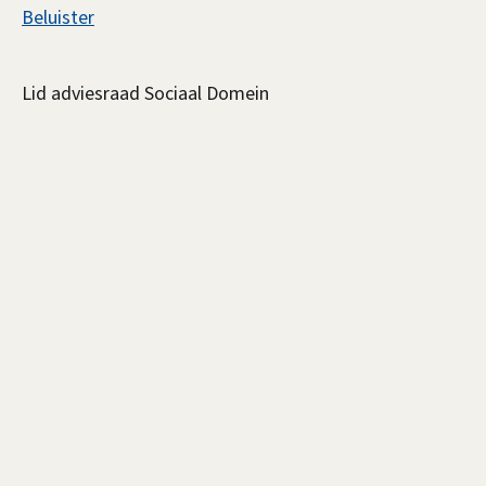
Assistentie
Beluister
Anna
Lid adviesraad Sociaal Domein
Bavinck