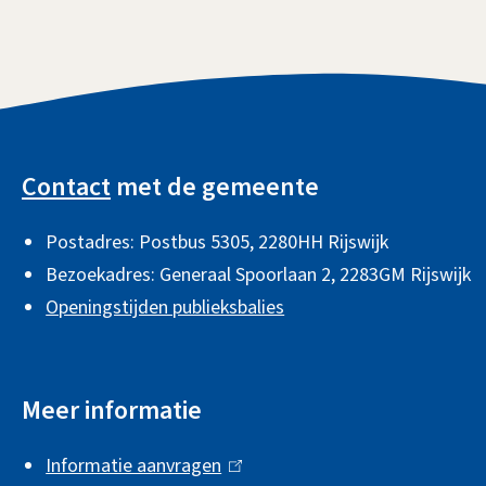
A
l
Contact
met de gemeente
g
Postadres: Postbus 5305, 2280HH Rijswijk
e
Bezoekadres: Generaal Spoorlaan 2,
2283GM Rijswijk
m
Openingstijden publieksbalies
e
n
Meer informatie
e
i
Informatie aanvragen
(