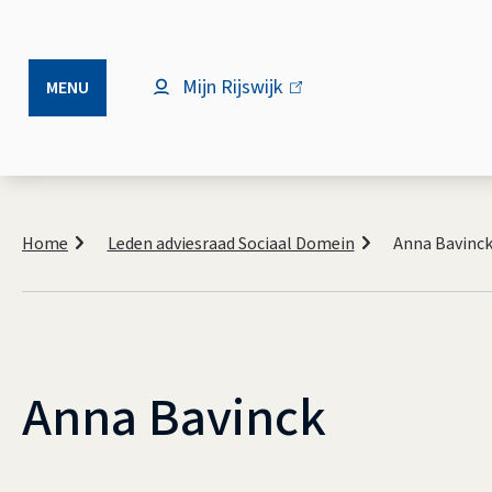
Mijn Rijswijk
(link
MENU
is
extern)
Kruimelpad
Home
Leden adviesraad Sociaal Domein
Anna Bavinc
Anna Bavinck