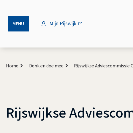
Mijn Rijswijk
(link
MENU
is
extern)
Kruimelpad
Home
Denk en doe mee
Rijswijkse Adviescommissie
Rijswijkse Adviesco