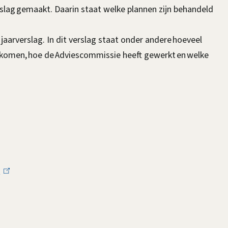
rslag gemaakt. Daarin staat welke plannen zijn behandeld
jaarverslag. In dit verslag staat onder andere hoeveel
gkomen, hoe de Adviescommissie heeft gewerkt en welke
e
(
l
i
n