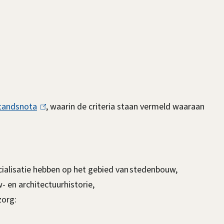
tandsnota
(
, waarin de criteria staan vermeld waaraan
l
i
n
k
cialisatie hebben op het gebied van stedenbouw,
i
w- en architectuurhistorie,
s
zorg:
e