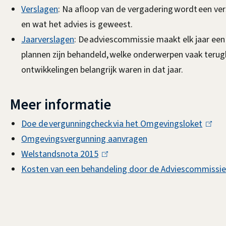
Verslagen
: Na afloop van de vergadering wordt een ve
en wat het advies is geweest.
Jaarverslagen
: De adviescommissie maakt elk jaar een 
plannen zijn behandeld, welke onderwerpen vaak teru
ontwikkelingen belangrijk waren in dat jaar.
Meer informatie
Doe de vergunningcheck via het Omgevingsloket
(
Omgevingsvergunning aanvragen
l
Welstandsnota 2015
(
i
Kosten van een behandeling door de Adviescommissi
l
n
i
k
n
i
k
s