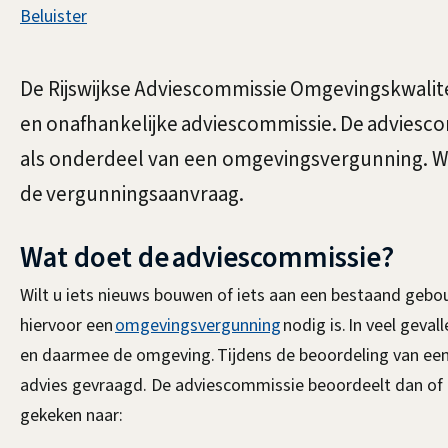
Assistentie
Beluister
Rijswijkse
Algemeen
De Rijswijkse Adviescommissie Omgevingskwalitei
Adviescommissie
en onafhankelijke adviescommissie. De adviescom
als onderdeel van een omgevingsvergunning. Wij
de vergunningsaanvraag.
Omgevingskwaliteit
Wat doet de adviescommissie?
Wilt u iets nieuws bouwen of iets aan een bestaand gebou
hiervoor een
omgevingsvergunning
nodig is. In veel geval
en daarmee de omgeving. Tijdens de beoordeling van e
advies gevraagd. De adviescommissie beoordeelt dan of 
gekeken naar: