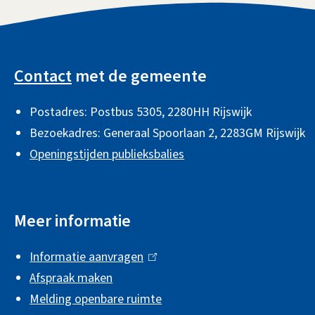
i
e
s
x
A
e
t
l
x
e
Contact
met de gemeente
t
r
g
e
n
Postadres: Postbus 5305, 2280HH Rijswijk
e
r
)
Bezoekadres: Generaal Spoorlaan 2,
2283GM Rijswijk
m
n
Openingstijden publieksbalies
e
)
n
Meer informatie
e
i
Informatie aanvragen
(
n
Afspraak maken
l
f
Melding openbare ruimte
i