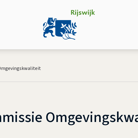
 Omgevingskwaliteit
mmissie Omgevingskwal