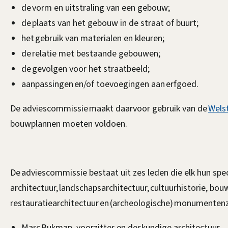
de vorm en uitstraling van een gebouw;
de plaats van het gebouw in de straat of buurt;
het gebruik van materialen en kleuren;
de relatie met bestaande gebouwen;
de gevolgen voor het straatbeeld;
aanpassingen en/of toevoegingen aan erfgoed.
De adviescommissie maakt daarvoor gebruik van de
Wels
bouwplannen moeten voldoen.
De adviescommissie bestaat uit zes leden die elk hun spe
architectuur, landschapsarchitectuur, cultuurhistorie, bou
restauratiearchitectuur en (archeologische) monumenten
Marc Bukman, voorzitter en deskundige architectuur