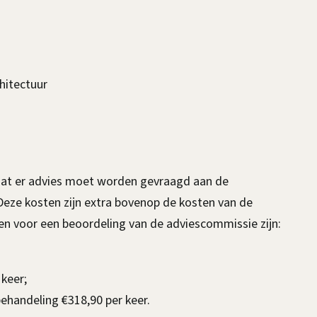
x
t
e
r
hitectuur
n
)
dat er advies moet worden gevraagd aan de
Deze kosten zijn extra bovenop de kosten van de
n voor een beoordeling van de adviescommissie zijn:
keer;
ehandeling €318,90 per keer.