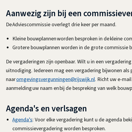
Aanwezig zijn bij een commissieve
De Adviescommissie overlegt drie keer per maand.
Kleine bouwplannen worden besproken in de kleine com
Grotere bouwplannen worden in de grote commissie be
De vergaderingen zijn openbaar. Wilt u in een vergaderin
uitnodiging. Iedereen mag een vergadering bijwonen als p
naar
omgevingsvergunningen@rijswijk.nl
. Richt uw e-mail
aanmelding uw naam en bij de bespreking van welk bouwpl
Agenda's en verlsagen
Agenda’s
: Voor elke vergadering kunt u de agenda be
commissievergadering worden besproken.