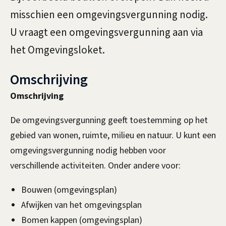
g
g
misschien een omgevingsvergunning nodig.
u
e
U vraagt een omgevingsvergunning aan via
n
m
het Omgevingsloket.
e
n
Omschrijving
e
i
Omschrijving
n
n
De omgevingsvergunning geeft toestemming op het
g
gebied van wonen, ruimte, milieu en natuur. U kunt een
a
omgevingsvergunning nodig hebben voor
verschillende activiteiten. Onder andere voor:
a
n
Bouwen (omgevingsplan)
Afwijken van het omgevingsplan
v
Bomen kappen (omgevingsplan)