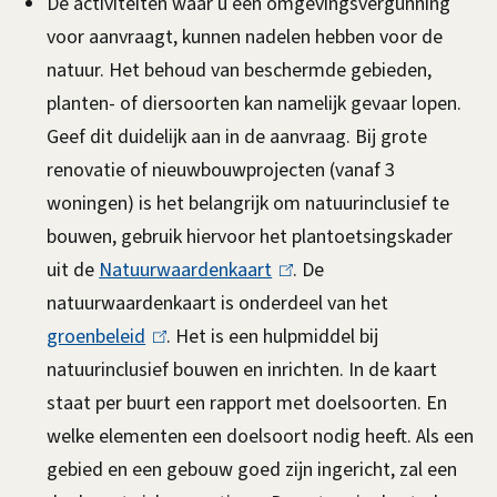
De activiteiten waar u een omgevingsvergunning
n
voor aanvraagt, kunnen nadelen hebben voor de
k
natuur. Het behoud van beschermde gebieden,
i
planten- of diersoorten kan namelijk gevaar lopen.
s
Geef dit duidelijk aan in de aanvraag.
e
Bij grote
renovatie of nieuwbouwprojecten (vanaf 3
x
woningen) is het belangrijk om natuurinclusief te
t
bouwen, gebruik hiervoor het plantoetsingskader
e
uit de
Natuurwaardenkaart
(
r
. De
natuurwaardenkaart is onderdeel van het
l
n
groenbeleid
(
. Het is een hulpmiddel bij
i
)
natuurinclusief bouwen en inrichten. In de kaart
l
n
staat per buurt een rapport met doelsoorten. En
i
k
welke elementen een doelsoort nodig heeft. Als een
n
i
gebied en een gebouw goed zijn ingericht, zal een
k
s