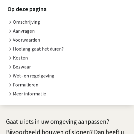
m
i
Op deze pagina
g
s
Omschrijving
e
t
Aanvragen
v
e
Voorwaarden
n
Hoelang gaat het duren?
i
Kosten
t
n
Bezwaar
i
g
Wet- en regelgeving
e
Formulieren
s
Meer informatie
v
e
A
Gaat u iets in uw omgeving aanpassen?
r
l
Bijvoorbeeld bouwen of slopen? Dan heeft u