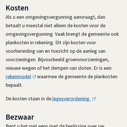
Kosten
Als u een omgevingsvergunning aanvraagt, dan
betaalt u meestal niet alleen de kosten voor de
omgevingsvergunning. Vaak brengt de gemeente ook
plankosten in rekening. Dit zijn kosten voor
voorbereiding van en toezicht op de aanleg van
voorzieningen. Bijvoorbeeld groenvoorzieningen,
nieuwe wegen of het dempen van sloten. Er is een
rekenmodel
(
waarmee de gemeente de plankosten
bepaalt.
l
i
De kosten staan in de
legesverordening.
(
n
l
k
Bezwaar
i
i
n
Bent u het niet eens met de beslissing over uw