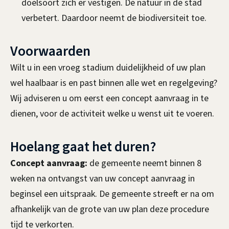
doelsoort zich er vestigen. De natuur in de stad
i
e
verbetert. Daardoor neemt de biodiversiteit toe.
s
x
e
t
Voorwaarden
x
e
t
r
Wilt u in een vroeg stadium duidelijkheid of uw plan
e
n
wel haalbaar is en past binnen alle wet en regelgeving?
r
)
Wij adviseren u om eerst een concept aanvraag in te
n
dienen, voor de activiteit welke u wenst uit te voeren.
)
Hoelang gaat het duren?
Concept aanvraag:
de gemeente neemt binnen 8
weken na ontvangst van uw concept aanvraag in
beginsel een uitspraak. De gemeente streeft er na om
afhankelijk van de grote van uw plan deze procedure
tijd te verkorten.