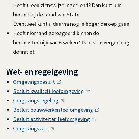
Heeft u een zienswijze ingediend? Dan kunt u in
beroep bij de Raad van State.
Eventueel kunt u daarna nog in hoger beroep gaan.
Heeft niemand gereageerd binnen de
beroepstermijn van 6 weken? Dan is de vergunning
definitief.
Wet- en regelgeving
Omgevingsbesluit
(
Besluit kwaliteit leefomgeving
l
(
Omgevingsregeling
i
(
l
Besluit bouwwerken leefomgeving
n
l
i
(
Besluit activiteiten leefomgeving
k
i
n
(
l
Omgevingswet
(
i
n
k
l
i
l
s
k
i
i
n