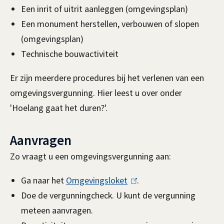
r
Een inrit of uitrit aanleggen (omgevingsplan)
Een monument herstellen, verbouwen of slopen
a
(omgevingsplan)
g
Technische bouwactiviteit
e
Er zijn meerdere procedures bij het verlenen van een
n
omgevingsvergunning. Hier leest u over onder
'Hoelang gaat het duren?'.
Aanvragen
Zo vraagt u een omgevingsvergunning aan:
Ga naar het
Omgevingsloket
(
.
Doe de vergunningcheck. U kunt de vergunning
l
meteen aanvragen.
i