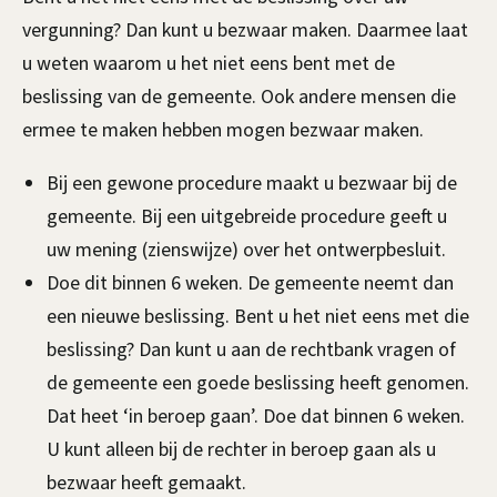
s
k
vergunning? Dan kunt u bezwaar maken. Daarmee laat
e
i
u weten waarom u het niet eens bent met de
x
s
beslissing van de gemeente. Ook andere mensen die
t
e
ermee te maken hebben mogen bezwaar maken.
e
x
r
Bij een gewone procedure maakt u bezwaar bij de
t
n
gemeente. Bij een uitgebreide procedure geeft u
e
)
uw mening (zienswijze) over het ontwerpbesluit.
r
Doe dit binnen 6 weken. De gemeente neemt dan
n
een nieuwe beslissing. Bent u het niet eens met die
)
beslissing? Dan kunt u aan de rechtbank vragen of
de gemeente een goede beslissing heeft genomen.
Dat heet ‘in beroep gaan’. Doe dat binnen 6 weken.
U kunt alleen bij de rechter in beroep gaan als u
bezwaar heeft gemaakt.