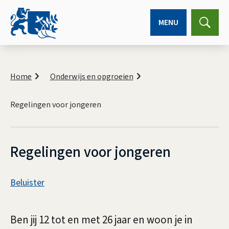
MENU
Expa
searc
K
r
Home
Onderwijs en opgroeien
u
i
Regelingen voor jongeren
m
e
l
p
a
Regelingen voor jongeren
d
A
Beluister
s
R
s
e
Ben jij 12 tot en met 26 jaar en woon je in