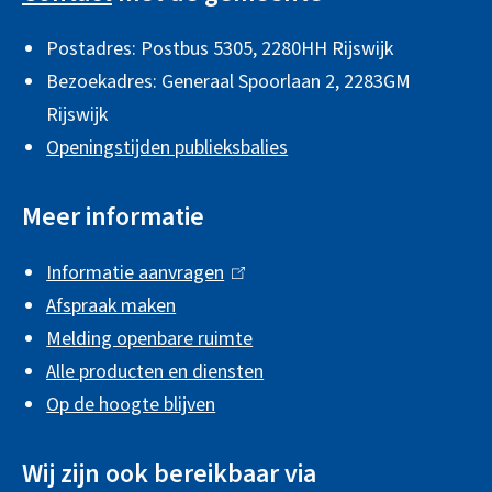
g
Postadres: Postbus 5305, 2280HH Rijswijk
e
Bezoekadres: Generaal Spoorlaan 2,
2283GM
m
Rijswijk
e
Openingstijden publieksbalies
n
e
Meer informatie
i
Informatie aanvragen
(
n
Afspraak maken
l
f
Melding openbare ruimte
i
o
Alle producten en diensten
n
r
Op de hoogte blijven
k
m
i
Wij zijn ook bereikbaar via
s
a