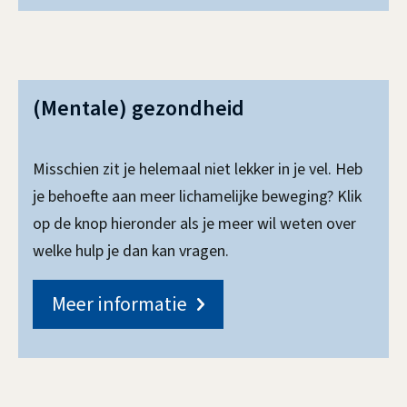
n
r
j
o
(Mentale) gezondheid
n
g
Misschien zit je helemaal niet lekker in je vel. Heb
je behoefte aan meer lichamelijke beweging? Klik
e
op de knop hieronder als je meer wil weten over
r
welke hulp je dan kan vragen.
e
Meer informatie
n