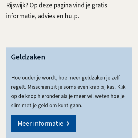
i
Rijswijk? Op deze pagina vind je gratis
g
s
informatie, advies en hulp.
e
t
l
e
n
R
i
t
e
n
Geldzaken
i
g
g
e
e
Hoe ouder je wordt, hoe meer geldzaken je zelf
e
l
regelt. Misschien zit je soms even krap bij kas. Klik
n
i
op de knop hieronder als je meer wil weten hoe je
slim met je geld om kunt gaan.
v
n
g
o
Meer informatie
e
o