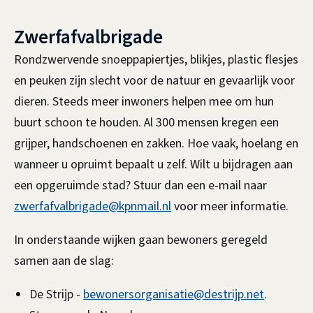
l
Zwerfafvalbrigade
i
n
Rondzwervende snoeppapiertjes, blikjes, plastic flesjes
k
en peuken zijn slecht voor de natuur en gevaarlijk voor
i
dieren. Steeds meer inwoners helpen mee om hun
s
buurt schoon te houden. Al 300 mensen kregen een
e
grijper, handschoenen en zakken. Hoe vaak, hoelang en
x
wanneer u opruimt bepaalt u zelf. Wilt u bijdragen aan
t
een opgeruimde stad? Stuur dan een e-mail naar
e
zwerfafvalbrigade@kpnmail.nl
voor meer informatie.
r
In onderstaande wijken gaan bewoners geregeld
n
samen aan de slag:
)
De Strijp -
bewonersorganisatie@destrijp.net
.