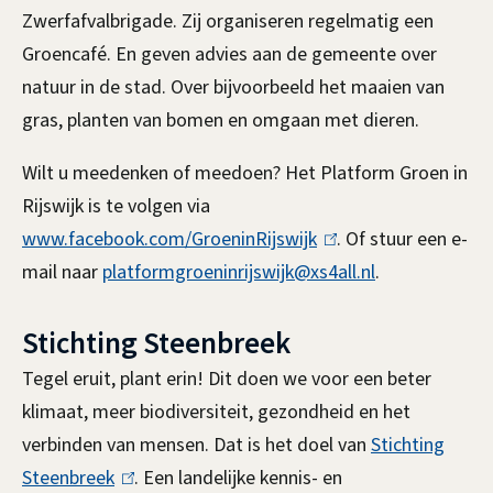
Zwerfafvalbrigade. Zij organiseren regelmatig een
n
Groencafé. En geven advies aan de gemeente over
)
natuur in de stad. Over bijvoorbeeld het maaien van
gras, planten van bomen en omgaan met dieren.
Wilt u meedenken of meedoen? H
et Platform Groen in
Rijswijk is te volgen via
www.facebook.com/GroeninRijswijk
(
. Of s
tuur een e-
mail naar
platformgroeninrijswijk@xs4all.nl
l
.
i
Stichting Steenbreek
n
k
Tegel eruit, plant erin! Dit doen we voor een beter
i
klimaat, meer biodiversiteit, gezondheid en het
s
verbinden van mensen. Dat is het doel van
Stichting
e
Steenbreek
(
. Een landelijke kennis- en