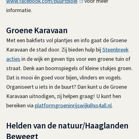
www.facebook.com/buurtbloei
(
voor meer
informatie.
l
i
Groene Karavaan
n
k
Met een bakfiets vol plantjes en info gaat de Groene
i
Karavaan de stad door. Zij bieden hulp bij
Steenbreek
s
acties
in de wijk en geven tips voor een groene tuin of
e
straat. Denk aan boomspiegels of kleine stukjes groen.
x
Dat is mooi én goed voor bijen, vlinders en vogels.
t
Organiseert u iets in de buurt? Dan kunt u de Groene
e
Karavaan uitnodigen, zij helpen graag! U kunt hen
r
bereiken via
platformgroeninrijswijk@xs4all.nl
.
n
)
Helden van de natuur/Haaglanden
Beweegt