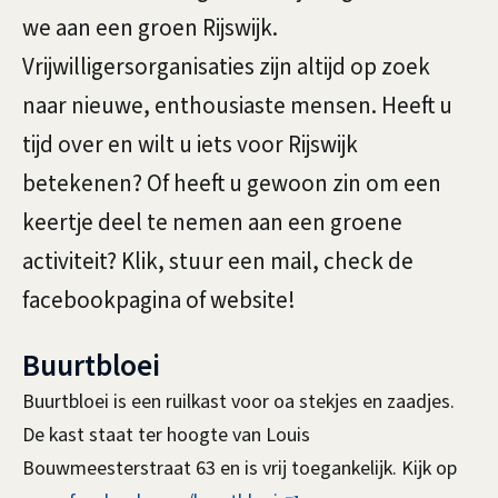
l
t
we aan een groen Rijswijk.
g
Vrijwilligersorganisaties zijn altijd op zoek
n
e
naar nieuwe, enthousiaste mensen. Heeft u
e
m
tijd over en wilt u iets voor Rijswijk
r
e
betekenen? Of heeft u gewoon zin om een
s
e
keertje deel te nemen aan een groene
n
activiteit? Klik, stuur een mail, check de
facebookpagina of website!
Buurtbloei
Buurtbloei is een ruilkast voor oa stekjes en zaadjes.
De kast staat ter hoogte van Louis
Bouwmeesterstraat 63 en is vrij toegankelijk. Kijk op