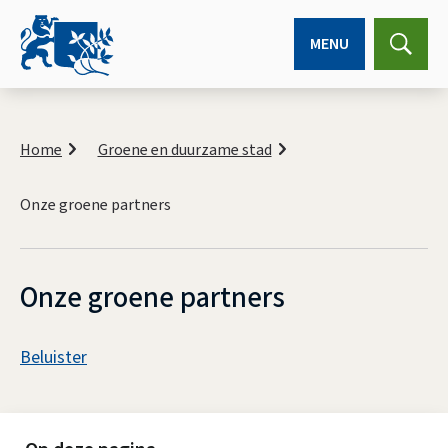
MENU
Expa
searc
K
r
Home
Groene en duurzame stad
u
i
Onze groene partners
m
e
l
p
a
Onze groene partners
d
A
Beluister
s
O
s
n