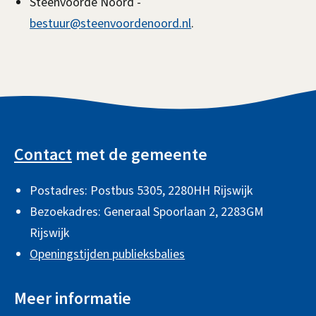
Steenvoorde Noord -
bestuur@steenvoordenoord.nl
.
A
l
Contact
met de gemeente
g
Postadres: Postbus 5305, 2280HH Rijswijk
e
Bezoekadres: Generaal Spoorlaan 2,
2283GM
m
Rijswijk
e
Openingstijden publieksbalies
n
e
Meer informatie