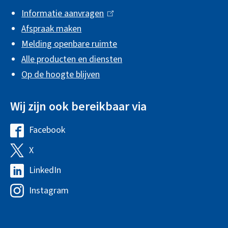
i
Informatie aanvragen
(
n
Afspraak maken
l
f
Melding openbare ruimte
i
o
Alle producten en diensten
n
r
Op de hoogte blijven
k
m
i
Wij zijn ook bereikbaar via
s
a
e
t
Facebook
G
x
i
e
X
G
t
e
m
e
e
LinkedIn
G
e
m
r
e
Instagram
G
e
e
n
m
e
n
e
)
e
m
t
n