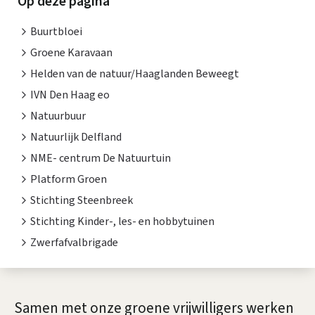
i
Op deze pagina
z
s
Buurtbloei
e
t
Groene Karavaan
g
e
Helden van de natuur/Haaglanden Beweegt
n
IVN Den Haag eo
r
Natuurbuur
t
o
Natuurlijk Delfland
i
e
NME- centrum De Natuurtuin
e
Platform Groen
n
Stichting Steenbreek
e
Stichting Kinder-, les- en hobbytuinen
p
Zwerfafvalbrigade
a
r
A
Samen met onze groene vrijwilligers werken