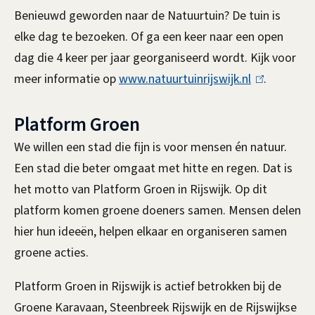
Benieuwd geworden naar de Natuurtuin? De tuin is
elke dag te bezoeken. Of ga een keer naar een open
dag die 4 keer per jaar georganiseerd wordt.
Kijk voor
meer informatie op
www.natuurtuinrijswijk.nl
(
.
l
Platform Groen
i
n
We willen een stad die fijn is voor mensen én natuur.
k
Een stad die beter omgaat met hitte en regen. Dat is
i
het motto van Platform Groen in Rijswijk. Op dit
s
platform komen groene doeners samen. Mensen delen
e
hier hun ideeën, helpen elkaar en organiseren samen
x
groene acties.
t
Platform Groen in Rijswijk
is actief betrokken bij de
e
Groene Karavaan, Steenbreek Rijswijk en de Rijswijkse
r