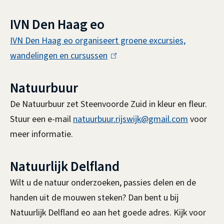
l
e
IVN Den Haag eo
i
x
n
IVN Den Haag eo organiseert groene excursies,
t
k
wandelingen en cursussen
(
e
i
l
r
s
Natuurbuur
i
n
e
n
)
De Natuurbuur zet Steenvoorde Zuid in kleur en fleur.
x
k
Stuur een e-mail
natuurbuur.rijswijk@gmail.com
voor
t
i
meer informatie.
e
s
r
e
Natuurlijk Delfland
n
x
Wilt u de natuur onderzoeken, passies delen en de
)
t
handen uit de mouwen steken? Dan bent u bij
e
Natuurlijk Delfland eo aan het goede adres. Kijk voor
r