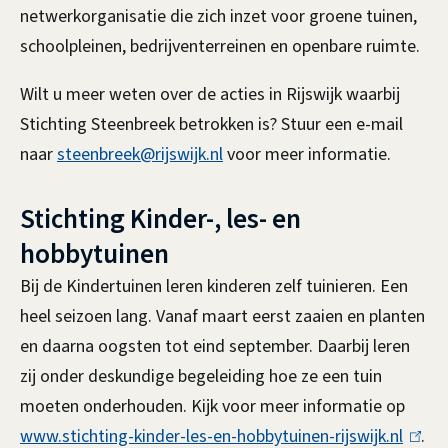
x
netwerkorganisatie die zich inzet
l
voor groene tuinen,
t
schoolpleinen, bedrijventerreinen en openbare ruimte.
i
e
n
Wilt u meer weten over de acties in Rijswijk waarbij
r
k
Stichting Steenbreek betrokken is? Stuur een e-mail
n
i
naar
steenbreek@rijswijk.nl
voor meer informatie.
)
s
e
Stichting Kinder-, les- en
x
hobbytuinen
t
Bij de Kindertuinen leren kinderen zelf tuinieren. Een
e
heel seizoen lang. Vanaf maart eerst zaaien en planten
r
en daarna oogsten tot eind september. Daarbij leren
n
zij onder deskundige begeleiding hoe ze een tuin
)
moeten onderhouden.
Kijk voor meer informatie op
www.stichting-kinder-les-en-hobbytuinen-rijswijk.nl
(
.