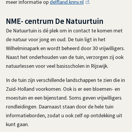
meer informatie op
delfland.knnv.nl
(
.
n
l
)
NME- centrum De Natuurtuin
i
n
De Natuurtuin is dé plek om in contact te komen met
k
de natuur voor jong en oud.
De tuin ligt in het
i
Wilhelminapark en wordt beheerd door 30 vrijwilligers.
s
Naast het onderhouden van de tuin, verzorgen zij ook
e
natuurlessen voor veel basisscholen in Rijswijk.
x
In de tuin zijn verschillende landschappen te zien die in
t
Zuid-Holland voorkomen. Ook is er een bloemen- en
e
moestuin en een bijenstand. Soms geven vrijwilligers
r
rondleidingen. Daarnaast staan door de hele tuin
n
informatieborden, zodat u ook zelf op ontdekking uit
)
kunt gaan.