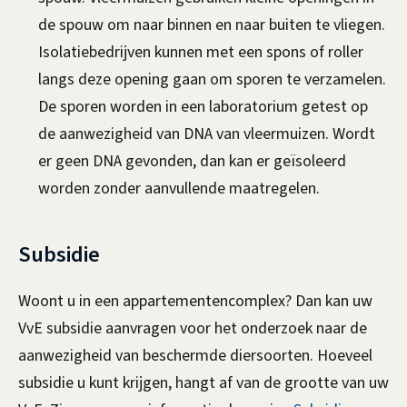
e
de spouw om naar binnen en naar buiten te vliegen.
n
n
Isolatiebedrijven kunnen met een spons of roller
)
langs deze opening gaan om sporen te verzamelen.
t
De sporen worden in een laboratorium getest op
p
de aanwezigheid van DNA van vleermuizen. Wordt
l
er geen DNA gevonden, dan kan er geïsoleerd
worden zonder aanvullende maatregelen.
a
n
Subsidie
Woont u in een appartementencomplex? Dan kan uw
VvE subsidie aanvragen voor het onderzoek naar de
aanwezigheid van beschermde diersoorten. Hoeveel
subsidie u kunt krijgen, hangt af van de grootte van uw