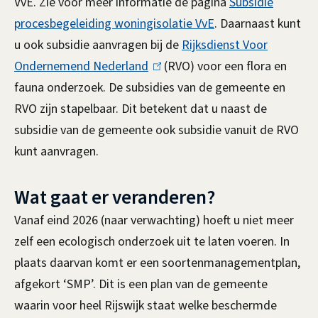
VvE. Zie voor meer informatie de pagina
Subsidie
procesbegeleiding woningisolatie VvE
. Daarnaast kunt
u ook subsidie aanvragen bij de
Rijksdienst Voor
Ondernemend Nederland
(
(RVO) voor een flora en
fauna onderzoek. De subsidies van de gemeente en
l
RVO zijn stapelbaar. Dit betekent dat u naast de
i
subsidie van de gemeente ook subsidie vanuit de RVO
n
kunt aanvragen.
k
i
Wat gaat er veranderen?
s
e
Vanaf eind 2026 (naar verwachting) hoeft u niet meer
x
zelf een ecologisch onderzoek uit te laten voeren. In
t
plaats daarvan komt er een soortenmanagementplan,
e
afgekort ‘SMP’. Dit is een plan van de gemeente
r
waarin voor heel Rijswijk staat welke beschermde