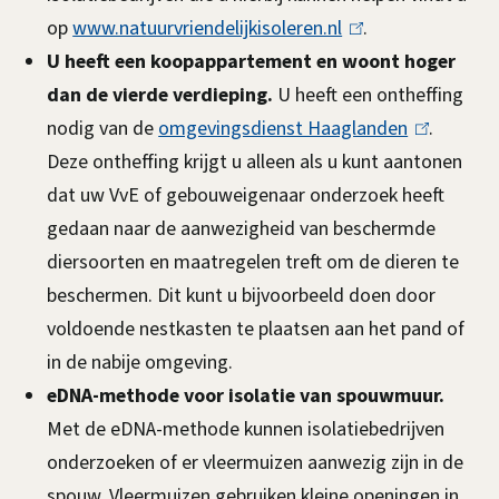
r
op
www.natuurvriendelijkisoleren.nl
(
.
t
U heeft een koopappartement en woont hoger
l
dan de vierde verdieping.
U heeft een ontheffing
i
e
nodig van de
omgevingsdienst Haaglanden
n
(
.
n
Deze ontheffing krijgt u alleen als u kunt aantonen
k
l
m
dat uw VvE of gebouweigenaar onderzoek heeft
i
i
gedaan naar de aanwezigheid van beschermde
s
n
a
diersoorten en maatregelen treft om de dieren te
e
k
n
beschermen. Dit kunt u bijvoorbeeld doen door
x
i
voldoende nestkasten te plaatsen aan het pand of
t
s
a
in de nabije omgeving.
e
e
g
eDNA-methode voor isolatie van spouwmuur.
r
x
e
Met de eDNA-methode kunnen isolatiebedrijven
n
t
onderzoeken of er vleermuizen aanwezig zijn in de
)
e
m
spouw. Vleermuizen gebruiken kleine openingen in
r