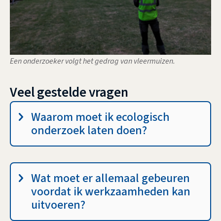
Een onderzoeker volgt het gedrag van vleermuizen.
Veel gestelde vragen
f
Waarom moet ik ecologisch
a
onderzoek laten doen?
q
Wat moet er allemaal gebeuren
voordat ik werkzaamheden kan
uitvoeren?