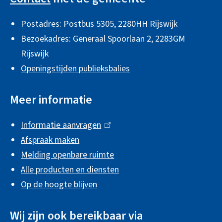
g
Postadres: Postbus 5305, 2280HH Rijswijk
e
Bezoekadres: Generaal Spoorlaan 2,
2283GM
m
Rijswijk
e
Openingstijden publieksbalies
n
e
Meer informatie
i
Informatie aanvragen
(
n
Afspraak maken
l
f
Melding openbare ruimte
i
o
Alle producten en diensten
n
r
Op de hoogte blijven
k
m
i
Wij zijn ook bereikbaar via
s
a