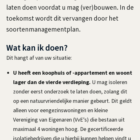
d
n
laten doen voordat u mag (ver)bouwen. In de
e
toekomst wordt dit vervangen door het
r
soortenmanagementplan.
z
Wat kan ik doen?
o
Dit hangt af van uw situatie:
e
U heeft een koophuis of -appartement en woont
k
lager dan de vierde verdieping.
U mag isoleren
zonder eerst onderzoek te laten doen, zolang dit
,
op een natuurvriendelijke manier gebeurt. Dit geldt
s
alleen voor eengezinswoningen en kleine
o
Vereniging van Eigenaren (VvE’s) die bestaan uit
maximaal 4 woningen hoog. De gecertificeerde
o
isolatiebedrijven die u hierbij kunnen helpen vindt u