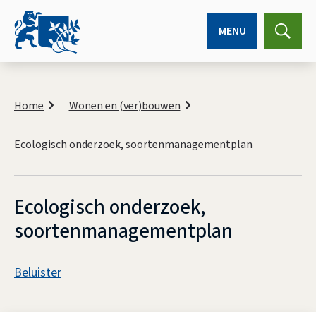
MENU
Expa
searc
K
r
Home
Wonen en (ver)bouwen
u
i
Ecologisch onderzoek, soortenmanagementplan
m
e
l
p
Ecologisch onderzoek,
a
d
soortenmanagementplan
A
Beluister
s
E
s