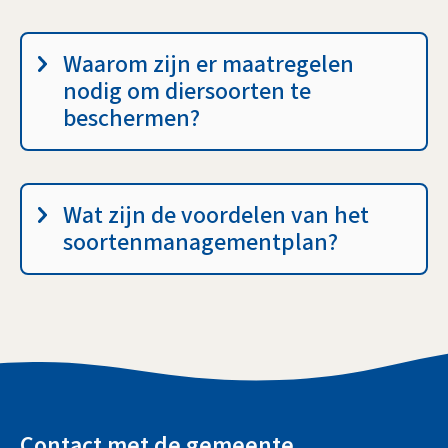
Waarom zijn er maatregelen
nodig om diersoorten te
beschermen?
Wat zijn de voordelen van het
soortenmanagementplan?
A
l
Contact
met de gemeente