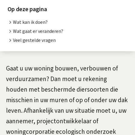
c
i
Op deze pagina
o
s
Wat kan ik doen?
l
t
Wat gaat er veranderen?
o
e
Veel gestelde vragen
n
g
t
i
A
Gaat u uw woning bouwen, verbouwen of
i
s
l
verduurzamen? Dan moet u rekening
e
g
c
houden met beschermde diersoorten die
e
misschien in uw muren of op of onder uw dak
h
m
leven. Afhankelijk van uw situatie moet u, uw
o
e
aannemer, projectontwikkelaar of
n
e
woningcorporatie ecologisch onderzoek