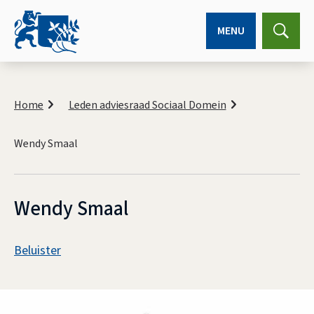
MENU
Expa
searc
K
r
Home
Leden adviesraad Sociaal Domein
u
i
Wendy Smaal
m
e
l
p
a
Wendy Smaal
d
A
Beluister
s
W
s
e