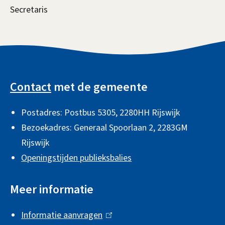
Secretaris
A
l
Contact
met de gemeente
g
Postadres: Postbus 5305, 2280HH Rijswijk
e
Bezoekadres: Generaal Spoorlaan 2,
2283GM
m
Rijswijk
e
Openingstijden publieksbalies
n
e
Meer informatie
i
Informatie aanvragen
(
n