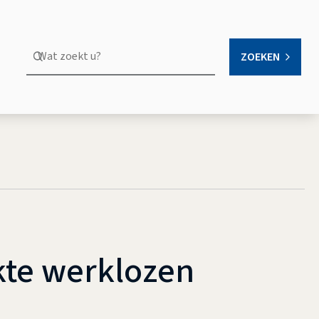
Wat
ZOEKEN
OPEN
zoekt
u?
kte werklozen