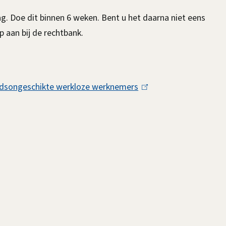
)
. Doe dit binnen 6 weken. Bent u het daarna niet eens
 aan bij de rechtbank.
eidsongeschikte werkloze werknemers
(
l
i
n
k
i
s
e
x
t