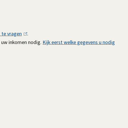
n te vragen
(
.
e uw inkomen nodig.
l
Kijk eerst welke gegevens u nodig
i
n
k
i
s
e
x
t
e