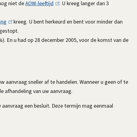
r
nog niet de
AOW-leeftijd
(
. U kreeg langer dan 3
n
l
)
ing
(
kreeg. U bent herkeurd en bent voor minder dan
i
gestopt.
l
n
%). En u had op 28 december 2005, voor de komst van de
i
k
n
i
k
s
i
e
s
x
uw aanvraag sneller af te handelen. Wanneer u geen of te
e
t
n de afhandeling van uw aanvraag.
x
e
t
r
aanvraag een besluit. Deze termijn mag eenmaal
e
n
r
)
n