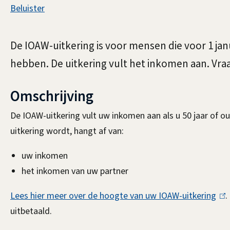
Assistentie
Beluister
Uitkering
Algemeen
De IOAW-uitkering is voor mensen die voor 1 jan
voor
hebben. De uitkering vult het inkomen aan. Vraa
Omschrijving
oudere
De IOAW-uitkering vult uw inkomen aan als u 50 jaar of
uitkering wordt, hangt af van:
en
uw inkomen
het inkomen van uw partner
arbeidsongeschikte
Lees hier meer over de hoogte van uw IOAW-uitkering
(
.
uitbetaald.
l
werklozen
i