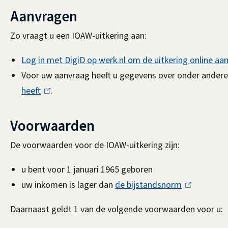
n
Aanvragen
k
Zo vraagt u een IOAW-uitkering aan:
i
s
Log in met DigiD op werk.nl om de uitkering online aa
e
Voor uw aanvraag heeft u gegevens over onder ander
x
heeft
(
.
t
l
e
i
Voorwaarden
r
n
De voorwaarden voor de IOAW-uitkering zijn:
n
k
)
i
u bent voor 1 januari 1965 geboren
s
uw inkomen is lager dan
de bijstandsnorm
(
e
l
Daarnaast geldt 1 van de volgende voorwaarden voor u:
x
i