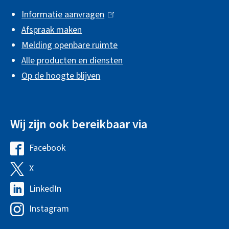
i
Informatie aanvragen
(
n
Afspraak maken
l
f
Melding openbare ruimte
i
Alle producten en diensten
n
o
Op de hoogte blijven
k
r
i
m
s
a
Wij zijn ook bereikbaar via
e
x
t
Facebook
G
t
i
e
e
X
G
e
m
r
e
LinkedIn
G
e
n
m
e
Instagram
G
e
)
e
m
e
n