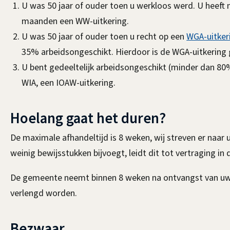
t
n
U was 50 jaar of ouder toen u werkloos werd. U heeft 
e
k
maanden een WW-uitkering.
r
i
U was 50 jaar of ouder toen u recht op een
WGA-uitker
n
s
35% arbeidsongeschikt. Hierdoor is de WGA-uitkering 
)
e
U bent gedeeltelijk arbeidsongeschikt (minder dan 80
x
WIA, een IOAW-uitkering.
t
e
Hoelang gaat het duren?
r
De maximale afhandeltijd is 8 weken, wij streven er naar 
n
weinig bewijsstukken bijvoegt, leidt dit tot vertraging i
)
De gemeente neemt binnen 8 weken na ontvangst van uw 
verlengd worden.
Bezwaar