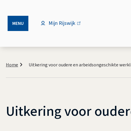
Mijn Rijswijk
(link
MENU
is
extern)
Kruimelpad
Home
Uitkering voor oudere en arbeidsongeschikte werk
Uitkering voor oude