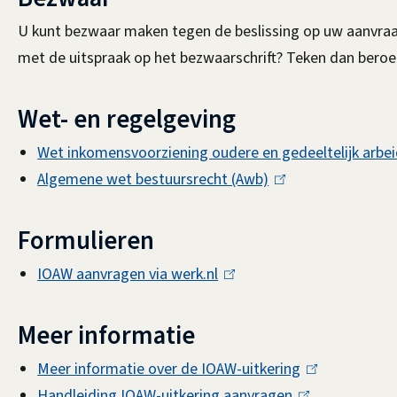
U kunt bezwaar maken tegen de beslissing op uw aanvraag
met de uitspraak op het bezwaarschrift? Teken dan beroep
Wet- en regelgeving
Wet inkomensvoorziening oudere en gedeeltelijk arb
Algemene wet bestuursrecht (Awb)
(
l
i
Formulieren
n
IOAW aanvragen via werk.nl
(
k
l
i
i
Meer informatie
s
n
e
Meer informatie over de IOAW-uitkering
(
k
x
Handleiding IOAW-uitkering aanvragen
(
l