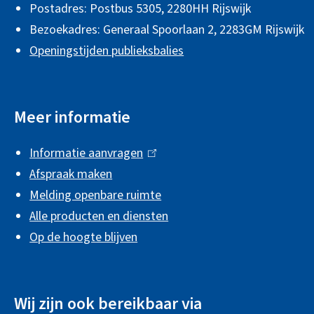
Postadres: Postbus 5305, 2280HH Rijswijk
e
)
Bezoekadres: Generaal Spoorlaan 2,
2283GM Rijswijk
m
Openingstijden publieksbalies
e
n
Meer informatie
e
i
Informatie aanvragen
(
n
Afspraak maken
l
f
Melding openbare ruimte
i
Alle producten en diensten
n
o
Op de hoogte blijven
k
r
i
m
s
a
Wij zijn ook bereikbaar via
e