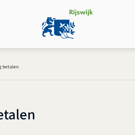
g betalen
etalen