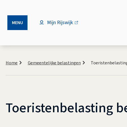
Mijn Rijswijk
(link
MENU
is
extern)
Kruimelpad
Home
Gemeentelijke belastingen
Toeristenbelastin
Toeristenbelasting b