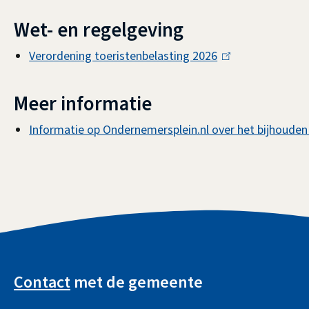
Wet- en regelgeving
Verordening toeristenbelasting 2026
(
l
i
Meer informatie
n
Informatie op Ondernemersplein.nl over het bijhouden
k
i
s
e
x
t
A
e
l
Contact
met de gemeente
r
g
n