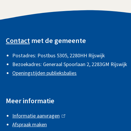
e
s
i
n
)
x
e
s
k
t
x
e
i
A
e
t
x
s
l
r
e
t
e
Contact
met de gemeente
n
r
e
x
g
)
n
r
t
Postadres: Postbus 5305, 2280HH Rijswijk
e
)
n
e
Bezoekadres: Generaal Spoorlaan 2,
2283GM Rijswijk
m
)
r
Openingstijden publieksbalies
e
n
)
n
Meer informatie
e
i
Informatie aanvragen
(
n
Afspraak maken
l