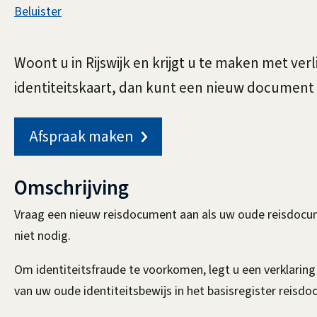
Assistentie
Beluister
Paspoort
Algemeen
Woont u in Rijswijk en krijgt u te maken met verl
of
identiteitskaart, dan kunt een nieuw document
Afspraak maken
identiteitskaart
Omschrijving
verloren
Vraag een nieuw reisdocument aan als uw oude reisdocument
niet nodig.
of
Om identiteitsfraude te voorkomen, legt u een verklari
van uw oude identiteitsbewijs in het basisregister reisd
gestolen