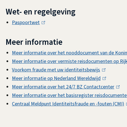
Wet- en regelgeving
Paspoortwet
(
l
i
Meer informatie
n
Meer informatie over het nooddocument van de Konin
k
Meer informatie over vermiste reisdocumenten op Rijk
i
Voorkom fraude met uw identiteitsbewijs
(
s
Meer informatie op Nederland Wereldwijd
l
(
e
Meer informatie over het 24/7 BZ Contactcenter
i
l
(
x
Meer informatie over het basisregister reisdocument
n
i
l
t
Centraal Meldpunt Identiteitsfraude en -fouten (CMI)
k
n
i
(
e
i
k
n
l
r
s
i
k
i
n