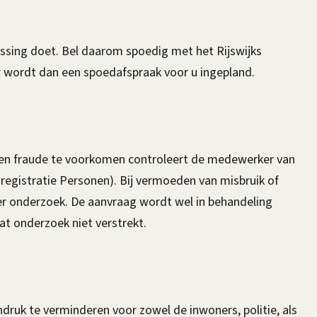
missing doet. Bel daarom spoedig met het Rijswijks
Er wordt dan een spoedafspraak voor u ingepland.
en fraude te voorkomen controleert de medewerker van
egistratie Personen). Bij vermoeden van misbruik of
der onderzoek. De aanvraag wordt wel in behandeling
t onderzoek niet verstrekt.
druk te verminderen voor zowel de inwoners, politie, als