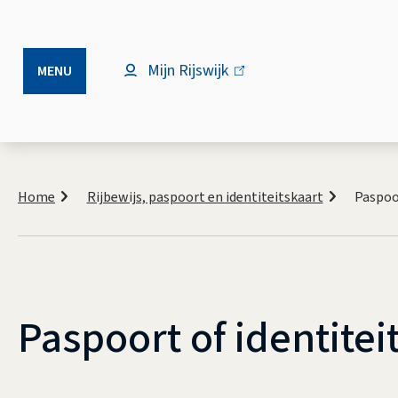
Mijn Rijswijk
(link
MENU
is
extern)
Kruimelpad
Home
Rijbewijs, paspoort en identiteitskaart
Paspoor
Paspoort of identitei