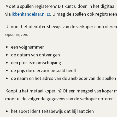
Moet u spullen registeren? Dit kunt u doen in het digita
via
ikbenhandelaar.nl
(
. U mag de spullen ook registreren 
l
U moet het identiteitsbewijs van de verkoper controleren.
i
opschrijven:
n
k
een volgnummer
i
de datum van ontvangen
s
een precieze omschrijving
e
de prijs die u ervoor betaald heeft
x
de naam en het adres van de aanbieder van de spullen
t
Koopt u het metaal koper in? Of een mengsel van koper m
e
moet u de volgende gegevens van de verkoper noteren:
r
n
het soort identiteitsbewijs dat hij laat zien
)