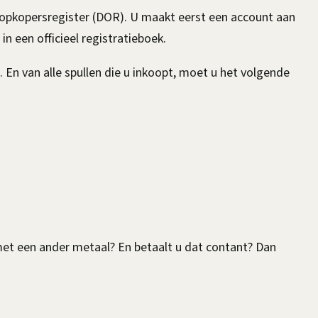
k
al opkopersregister (DOR). U maakt eerst een account aan
i
in een officieel registratieboek.
s
 En van alle spullen die u inkoopt, moet u het volgende
e
x
t
e
r
n
)
et een ander metaal? En betaalt u dat contant? Dan