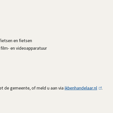
ietsen en fietsen
 film- en videoapparatuur
et de gemeente, of meld u aan via
ikbenhandelaar.nl
(
.
l
i
n