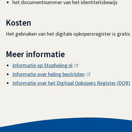
het documentnummer van het identiteitsbewijs
Kosten
Het gebruiken van het digitale opkopersregister is gratis.
Meer informatie
Informatie op Stopheling.nl
(
Informatie over heling bestrijden
l
(
Informatie over het Digitaal Opkopers Register (DOR)
i
l
(
n
i
l
k
n
i
i
k
s
i
e
s
i