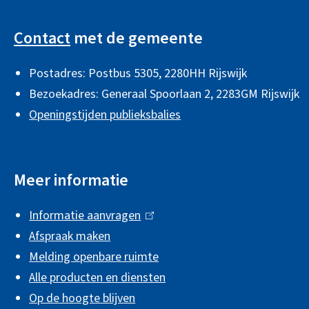
A
x
e
l
t
x
Contact
met de gemeente
e
t
g
r
e
Postadres: Postbus 5305, 2280HH Rijswijk
e
n
r
Bezoekadres: Generaal Spoorlaan 2,
2283GM Rijswijk
m
)
n
Openingstijden publieksbalies
e
)
n
Meer informatie
e
i
Informatie aanvragen
(
n
Afspraak maken
l
f
Melding openbare ruimte
i
Alle producten en diensten
n
o
Op de hoogte blijven
k