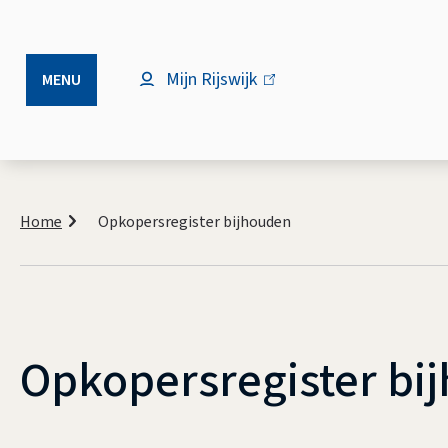
Mijn Rijswijk
(link
MENU
is
extern)
Kruimelpad
Home
Opkopersregister bijhouden
Opkopersregister bi