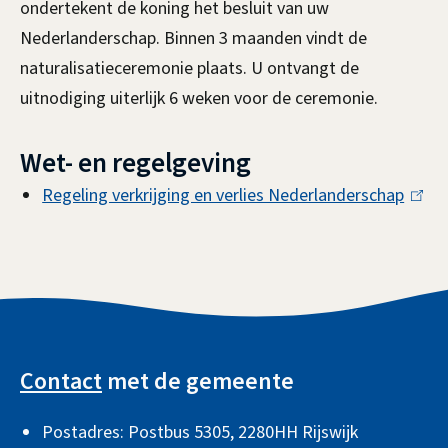
ondertekent de koning het besluit van uw
n
Nederlanderschap. Binnen 3 maanden vindt de
i
naturalisatieceremonie plaats. U ontvangt de
e
uitnodiging uiterlijk 6 weken voor de ceremonie.
Wet- en regelgeving
Regeling verkrijging en verlies Nederlanderschap
(
l
i
n
k
A
i
l
s
Contact
met de gemeente
g
e
Postadres: Postbus 5305, 2280HH Rijswijk
e
x