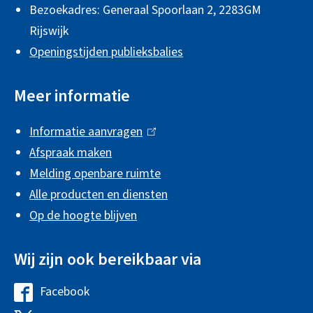
Bezoekadres: Generaal Spoorlaan 2,
2283GM
t
m
Rijswijk
e
e
Openingstijden publieksbalies
r
n
n
e
Meer informatie
)
i
Informatie aanvragen
(
n
Afspraak maken
l
f
Melding openbare ruimte
i
o
Alle producten en diensten
n
r
Op de hoogte blijven
k
m
i
Wij zijn ook bereikbaar via
s
a
e
t
Facebook
G
x
i
e