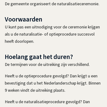
t
De gemeente organiseert de naturalisatieceremonie.
e
Voorwaarden
i
U kunt pas een uitnodiging voor de ceremonie krijgen
t
als u de naturalisatie- of optieprocedure succesvol
heeft doorlopen.
,
c
Hoelang gaat het duren?
e
De termijnen voor de uitreiking zijn verschillend.
r
Heeft u de optieprocedure gevolgd? Dan krijgt u een
e
bevestiging dat u het Nederlanderschap krijgt. Binnen
9 weken vindt de uitreiking plaats.
m
o
Heeft u de naturalisatieprocedure gevolgd? Dan