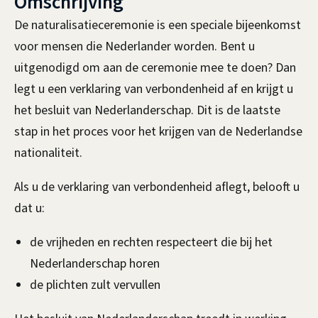
Omschrijving
e
e
De naturalisatieceremonie is een speciale bijeenkomst
e
,
voor mensen die Nederlander worden. Bent u
n
N
uitgenodigd om aan de ceremonie mee te doen? Dan
legt u een verklaring van verbondenheid af en krijgt u
e
het besluit van Nederlanderschap. Dit is de laatste
d
stap in het proces voor het krijgen van de Nederlandse
e
nationaliteit.
r
Als u de verklaring van verbondenheid aflegt, belooft u
dat u:
l
a
de vrijheden en rechten respecteert die bij het
Nederlanderschap horen
n
de plichten zult vervullen
d