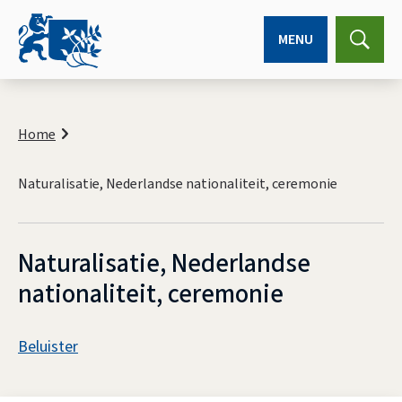
MENU
Expa
searc
K
r
Home
u
i
Naturalisatie, Nederlandse nationaliteit, ceremonie
m
e
l
p
Naturalisatie, Nederlandse
a
d
nationaliteit, ceremonie
A
Beluister
s
N
s