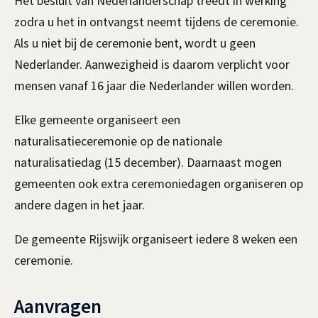
Het besluit van Nederlanderschap treedt in werking
s
zodra u het in ontvangst neemt tijdens de ceremonie.
e
Als u niet bij de ceremonie bent, wordt u geen
Nederlander. Aanwezigheid is daarom verplicht voor
n
mensen vanaf 16 jaar die Nederlander willen worden.
a
Elke gemeente organiseert een
t
naturalisatieceremonie op de nationale
i
naturalisatiedag (15 december). Daarnaast mogen
o
gemeenten ook extra ceremoniedagen organiseren op
andere dagen in het jaar.
n
De gemeente Rijswijk organiseert iedere 8 weken een
a
ceremonie.
l
i
Aanvragen