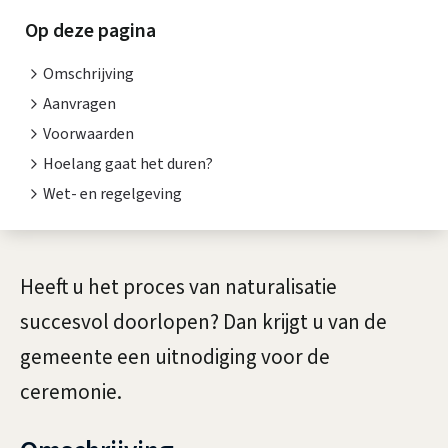
a
i
Op deze pagina
t
s
Omschrijving
u
t
Aanvragen
r
e
Voorwaarden
n
Hoelang gaat het duren?
a
Wet- en regelgeving
t
l
i
i
e
A
Heeft u het proces van naturalisatie
s
l
succesvol doorlopen? Dan krijgt u van de
a
g
gemeente een uitnodiging voor de
t
e
ceremonie.
i
m