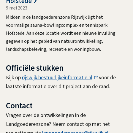
Hofstede
e
9 mei 2023
c
Midden in de landgoederenzone Rijswijk ligt het
t
voormalige sauna-bowlingcomplex en tennispark
e
Hofstede. Aan deze locatie wordt een nieuwe invulling
n
gegeven op het gebied van natuurontwikkeling,
landschapsbeleving, recreatie en woningbouw.
Officiële stukken
Kijk op
rijswijk.bestuurlijkeinformatie.nl
(
voor de
laatste informatie over dit project aan de raad.
l
i
Contact
n
k
Vragen over de ontwikkelingen in de
i
Landgoederenzone? Neem contact op met het
s