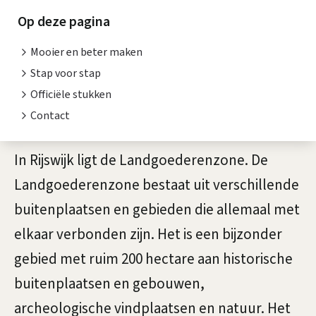
d
t
Op deze pagina
g
e
Mooier en beter maken
n
o
Stap voor stap
t
e
Officiële stukken
i
d
Contact
e
e
In Rijswijk ligt de Landgoederenzone. De
r
Landgoederenzone bestaat uit verschillende
e
buitenplaatsen en gebieden die allemaal met
n
elkaar verbonden zijn. Het is een bijzonder
gebied met ruim 200 hectare aan historische
z
buitenplaatsen en gebouwen,
o
archeologische vindplaatsen en natuur. Het