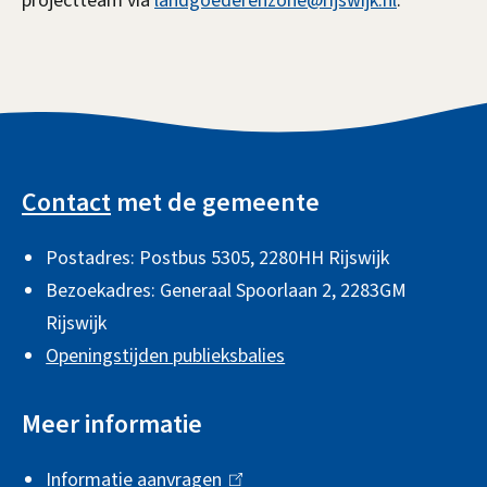
projectteam via
landgoederenzone@rijswijk.nl
.
e
x
t
e
A
r
l
n
Contact
met de gemeente
g
)
Postadres: Postbus 5305, 2280HH Rijswijk
e
Bezoekadres: Generaal Spoorlaan 2,
2283GM
m
Rijswijk
e
Openingstijden publieksbalies
n
e
Meer informatie
i
Informatie aanvragen
(