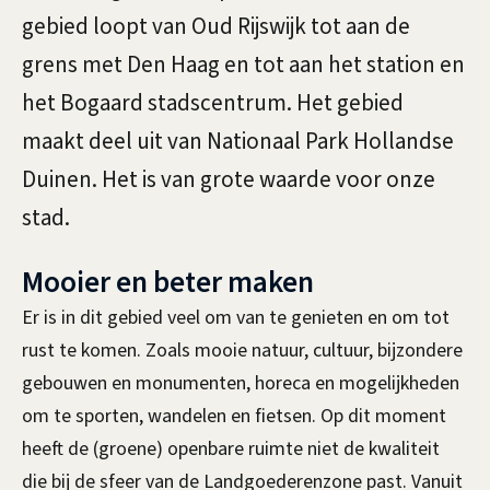
n
gebied loopt van Oud Rijswijk tot aan de
e
grens met Den Haag en tot aan het station en
R
het Bogaard stadscentrum. Het gebied
i
maakt deel uit van Nationaal Park Hollandse
Duinen. Het is van grote waarde voor onze
j
stad.
s
w
Mooier en beter maken
i
Er is in dit gebied veel om van te genieten en om tot
rust te komen. Zoals mooie natuur, cultuur, bijzondere
j
gebouwen en monumenten, horeca en mogelijkheden
k
om te sporten, wandelen en fietsen. Op dit moment
heeft de (groene) openbare ruimte niet de kwaliteit
die bij de sfeer van de Landgoederenzone past. Vanuit