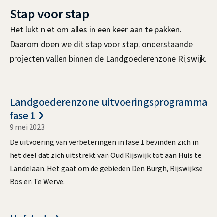
Stap voor stap
Het lukt niet om alles in een keer aan te pakken.
Daarom doen we dit stap voor stap, onderstaande
projecten vallen binnen de Landgoederenzone Rijswijk.
d
Landgoederenzone uitvoeringsprogramma
fase 1
e
9 mei 2023
e
De uitvoering van verbeteringen in fase 1 bevinden zich in
l
het deel dat zich uitstrekt van Oud Rijswijk tot aan Huis te
p
Landelaan. Het gaat om de gebieden Den Burgh, Rijswijkse
r
Bos en Te Werve.
o
j