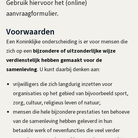
m
Gebruik hiervoor het (online)
n
e
aanvraagformulier.
d
e
e
Voorwaarden
n
r
Een Koninklijke onderscheiding is er voor mensen die
zich op een
bijzondere of uitzonderlijke wijze
s
verdienstelijk hebben gemaakt voor de
c
samenleving
. U kunt daarbij denken aan:
h
vrijwilligers die zich langdurig inzetten voor
e
organisaties op het gebied van bijvoorbeeld sport,
zorg, cultuur, religieus leven of natuur;
i
mensen die hele bijzondere prestaties ten behoeve
d
van de samenleving hebben geleverd in hun
i
betaalde werk of nevenfuncties die veel verder