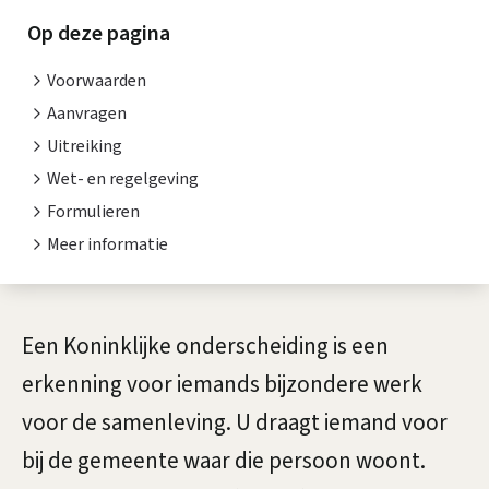
o
i
Op deze pagina
n
s
Voorwaarden
i
t
Aanvragen
n
e
Uitreiking
n
Wet- en regelgeving
k
Formulieren
t
l
Meer informatie
i
i
e
j
A
Een Koninklijke onderscheiding is een
k
l
erkenning voor iemands bijzondere werk
e
g
voor de samenleving. U draagt iemand voor
o
e
bij de gemeente waar die persoon woont.