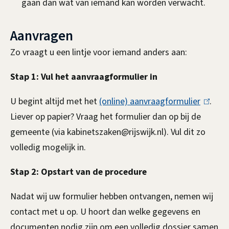
gaan dan wat van iemand kan worden verwacht.
n
g
Aanvragen
(
Zo vraagt u een lintje voor iemand anders aan:
l
Stap 1: Vul het aanvraagformulier in
i
U begint altijd met het
(online) aanvraagformulier
(
.
n
Liever op papier? Vraag het formulier dan op bij de
l
t
gemeente (via kabinetszaken@rijswijk.nl). Vul dit zo
i
volledig mogelijk in.
n
j
k
Stap 2: Opstart van de procedure
e
i
s
)
Nadat wij uw formulier hebben ontvangen, nemen wij
e
contact met u op. U hoort dan welke gegevens en
a
x
documenten nodig zijn om een volledig dossier samen