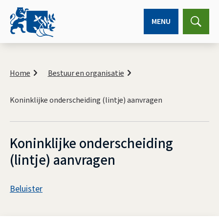
MENU
Expa
searc
K
r
Home
Bestuur en organisatie
u
i
Koninklijke onderscheiding (lintje) aanvragen
m
e
l
p
Koninklijke onderscheiding
a
d
(lintje) aanvragen
A
Beluister
s
K
s