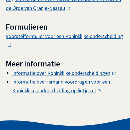
de Orde van Oranje-Nassau
(
l
Formulieren
i
n
Voorstelformulier voor een Koninklijke onderscheiding
(
k
l
i
i
s
Meer informatie
n
e
k
Informatie over Koninklijke onderscheidingen
(
x
i
Informatie over iemand voordragen voor een
l
t
s
Koninklijke onderscheiding op lintjes.nl
(
i
e
e
l
n
r
x
i
k
n
t
n
i
)
e
k
s