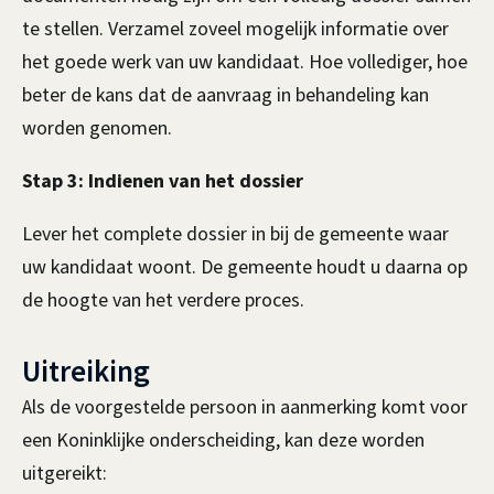
a
t
te stellen. Verzamel zoveel mogelijk informatie over
e
n
het goede werk van uw kandidaat. Hoe vollediger, hoe
r
beter de kans dat de aanvraag in behandeling kan
v
n
worden genomen.
r
)
Stap 3: Indienen van het dossier
a
Lever het complete dossier in bij de gemeente waar
g
uw kandidaat woont. De gemeente houdt u daarna op
e
de hoogte van het verdere proces.
n
Uitreiking
Als de voorgestelde persoon in aanmerking komt voor
een Koninklijke onderscheiding, kan deze worden
uitgereikt: