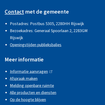
A
r
i
e
l
n
s
x
Contact
met de gemeente
g
)
e
t
Postadres: Postbus 5305, 2280HH Rijswijk
e
x
e
Bezoekadres: Generaal Spoorlaan 2,
2283GM
t
r
m
Rijswijk
e
n
e
Openingstijden publieksbalies
r
)
n
n
e
Meer informatie
)
i
Informatie aanvragen
(
n
Afspraak maken
l
f
Melding openbare ruimte
i
o
Alle producten en diensten
n
r
Op de hoogte blijven
k