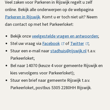
i
Veel zaken voor Parkeren in Rijswijk regelt u zelf
l
s
online. Bekijk alle onderwerpen op de webpagina
p
t
Parkeren in Rijswijk
. Komt u er toch niet uit? Neem
n
e
dan contact op met het Parkeerloket:
n
o
Bekijk onze
veelgestelde vragen en antwoorden
;
t
Stel uw vraag via
Facebook
(
of
Twitter
(
;
d
i
Stuur een e-mail naar
stadhuis@rijswijk.nl
l
l
t.a.v.
i
Parkeerloket;
i
i
e
g
Bel naar 14070 (keuze 4 voor gemeente Rijswijk en
n
n
kies vervolgens voor Parkeerloket);
k
k
?
Stuur een brief naar gemeente Rijswijk t.a.v.
i
i
Parkeerloket, postbus 5305 2280HH Rijswijk.
s
s
e
e
x
x
t
t