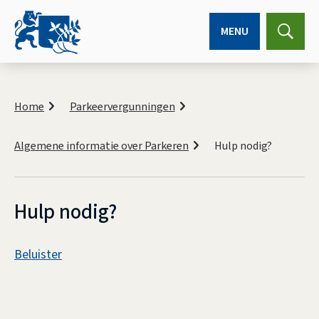
MENU
Expa
searc
K
r
Home
Parkeervergunningen
u
i
Algemene informatie over Parkeren
Hulp nodig?
m
e
l
p
a
Hulp nodig?
d
A
Beluister
s
H
s
u