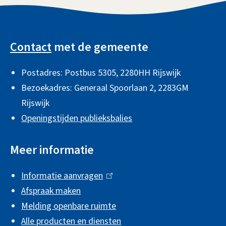
e
e
A
r
r
l
Contact
met de gemeente
n
n
g
)
)
Postadres: Postbus 5305, 2280HH Rijswijk
e
Bezoekadres: Generaal Spoorlaan 2,
2283GM
m
Rijswijk
e
Openingstijden publieksbalies
n
e
Meer informatie
i
Informatie aanvragen
(
n
Afspraak maken
l
f
Melding openbare ruimte
i
o
Alle producten en diensten
n