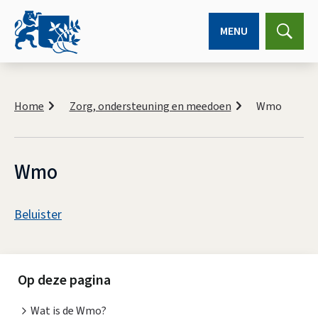
MENU
Expa
searc
K
r
Home
Zorg, ondersteuning en meedoen
Wmo
u
i
m
e
Wmo
l
p
A
a
Beluister
d
s
W
s
m
i
Op deze pagina
o
s
Wat is de Wmo?