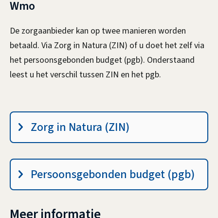
Wmo
k
i
De zorgaanbieder kan op twee manieren worden
s
betaald. Via Zorg in Natura (ZIN) of u doet het zelf via
e
het persoonsgebonden budget (pgb). Onderstaand
x
leest u het verschil tussen ZIN en het pgb.
t
e
r
Z
Zorg in Natura (ZIN)
n
I
)
N
,
Persoonsgebonden budget (pgb)
P
G
B
Meer informatie