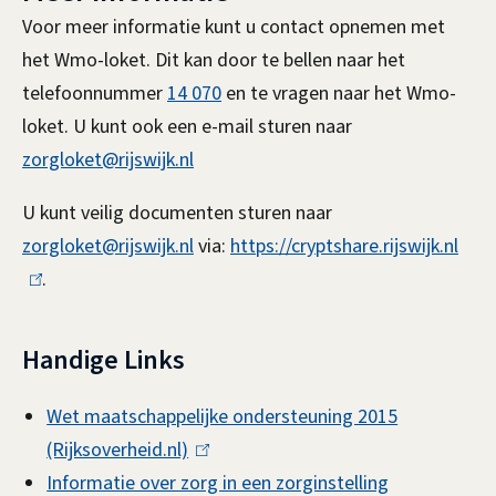
Voor meer informatie kunt u contact opnemen met
het Wmo-loket. Dit kan door te bellen naar het
telefoonnummer
14 070
en te vragen naar het Wmo-
loket. U kunt ook een e-mail sturen naar
zorgloket@rijswijk.nl
U kunt veilig documenten sturen naar
zorgloket@rijswijk.nl
via:
https://cryptshare.rijswijk.nl
(
.
l
i
n
Handige Links
k
i
Wet maatschappelijke ondersteuning 2015
s
(Rijksoverheid.nl)
(
e
Informatie over zorg in een zorginstelling
l