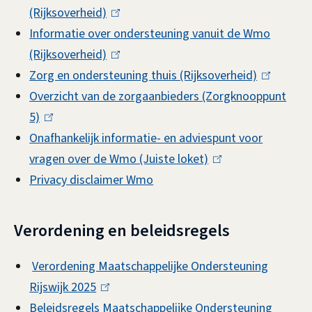
x
(Rijksoverheid)
(
i
t
Informatie over ondersteuning vanuit de Wmo
l
n
e
(Rijksoverheid)
i
(
k
r
Zorg en ondersteuning thuis (Rijksoverheid)
n
l
i
(
n
Overzicht van de zorgaanbieders (Zorgknooppunt
k
i
s
l
)
5)
(
i
n
e
i
Onafhankelijk informatie- en adviespunt voor
l
s
k
x
n
vragen over de Wmo (Juiste loket)
i
e
i
t
(
k
Privacy disclaimer Wmo
n
x
s
e
l
i
k
t
e
r
i
s
i
e
x
n
n
e
Verordening en beleidsregels
s
r
t
)
k
x
e
n
e
i
t
Verordening Maatschappelijke Ondersteuning
x
)
r
s
e
Rijswijk 2025
(
t
n
e
r
Beleidsregels Maatschappelijke Ondersteuning
l