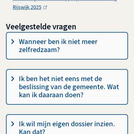
e
)
x
n
Rijswijk 2025
i
(
r
t
)
n
l
n
e
Veelgestelde vragen
k
i
)
r
i
n
v
Wanneer ben ik niet meer
n
s
k
r
zelfredzaam?
)
e
i
a
x
s
g
t
e
e
Ik ben het niet eens met de
e
x
n
beslissing van de gemeente. Wat
r
t
kan ik daaraan doen?
n
e
)
r
n
Ik wil mijn eigen dossier inzien.
)
Kan dat?