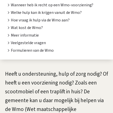
t
Wanneer heb ik recht op een Wmo-voorziening?
e
Welke hulp kan ik krijgen vanuit de Wmo?
n
Hoe vraag ik hulp via de Wmo aan?
Wat kost de Wmo?
t
Meer informatie
i
Veelgestelde vragen
e
Formulieren van de Wmo
A
Heeft u ondersteuning, hulp of zorg nodig? Of
l
heeft u een voorziening nodig? Zoals een
g
scootmobiel of een traplift in huis? De
e
gemeente kan u daar mogelijk bij helpen via
m
de Wmo (Wet maatschappelijke