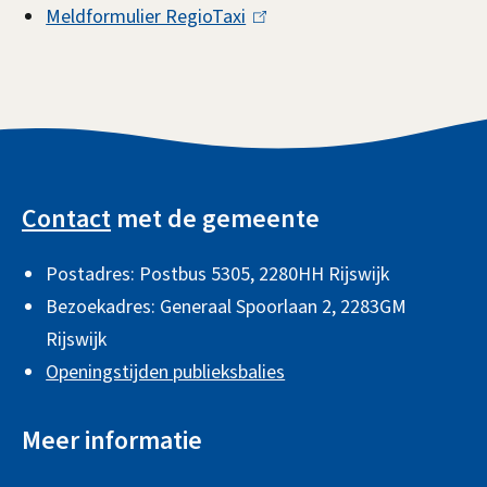
Meldformulier RegioTaxi
(
i
l
n
i
k
n
i
k
s
A
i
e
l
s
x
Contact
met de gemeente
g
e
t
Postadres: Postbus 5305, 2280HH Rijswijk
e
x
e
Bezoekadres: Generaal Spoorlaan 2,
2283GM
t
r
m
Rijswijk
e
n
e
Openingstijden publieksbalies
r
)
n
n
e
Meer informatie
)
i