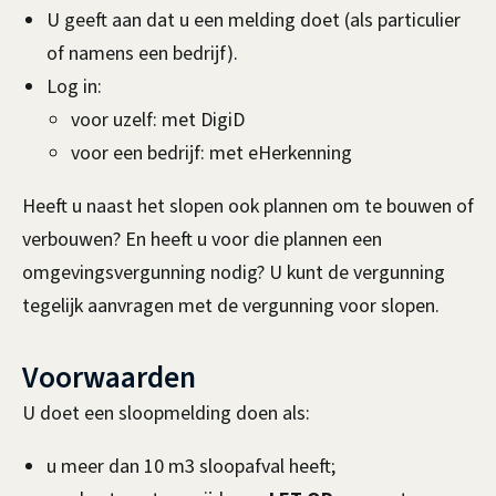
U geeft aan dat u een melding doet (als particulier
l
of namens een bedrijf).
i
Log in:
n
voor uzelf: met DigiD
k
voor een bedrijf: met eHerkenning
i
s
Heeft u naast het slopen ook plannen om te bouwen of
e
verbouwen? En heeft u voor die plannen een
x
omgevingsvergunning nodig? U kunt de vergunning
t
tegelijk aanvragen met de vergunning voor slopen.
e
r
Voorwaarden
n
U doet een sloopmelding doen als:
)
u meer dan 10 m3 sloopafval heeft;