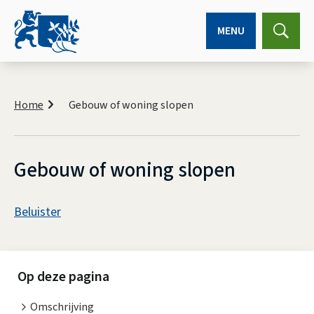
MENU
Expa
searc
K
r
Home
Gebouw of woning slopen
u
i
m
e
Gebouw of woning slopen
l
p
A
a
Beluister
d
s
G
s
e
i
Op deze pagina
b
s
Omschrijving