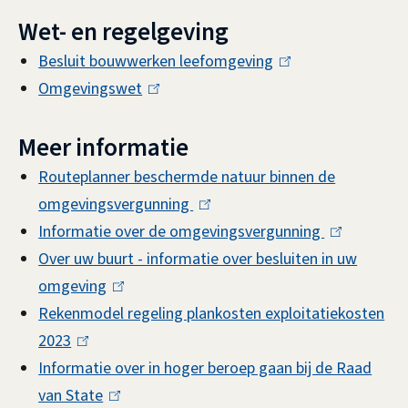
Wet- en regelgeving
Besluit bouwwerken leefomgeving
(
Omgevingswet
(
l
l
i
Meer informatie
i
n
n
k
Routeplanner beschermde natuur binnen de
k
i
omgevingsvergunning
(
i
s
Informatie over de omgevingsvergunning
l
(
s
e
Over uw buurt - informatie over besluiten in uw
i
l
e
x
omgeving
(
n
i
x
t
Rekenmodel regeling plankosten exploitatiekosten
l
k
n
t
e
2023
(
i
i
k
e
r
Informatie over in hoger beroep gaan bij de Raad
l
n
s
i
r
n
van State
i
(
k
e
s