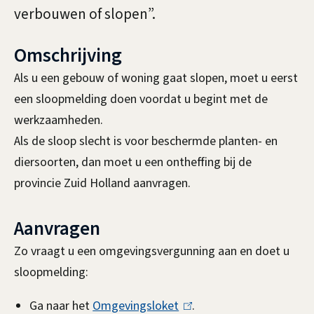
s
e
verbouwen of slopen”.
l
e
Omschrijving
n
o
Als u een gebouw of woning gaat slopen, moet u eerst
p
een sloopmelding doen voordat u begint met de
e
werkzaamheden.
Als de sloop slecht is voor beschermde planten- en
n
diersoorten, dan moet u een ontheffing bij de
provincie Zuid Holland aanvragen.
Aanvragen
Zo vraagt u een omgevingsvergunning aan en doet u
sloopmelding:
Ga naar het
Omgevingsloket
(
.