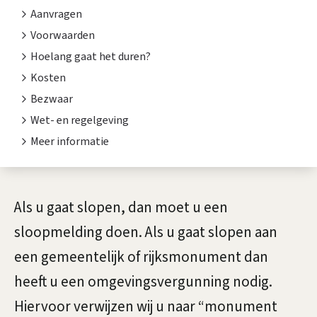
o
t
Aanvragen
u
e
Voorwaarden
n
Hoelang gaat het duren?
w
Kosten
t
o
Bezwaar
i
f
Wet- en regelgeving
e
Meer informatie
w
o
A
n
Als u gaat slopen, dan moet u een
l
sloopmelding doen. Als u gaat slopen aan
i
g
een gemeentelijk of rijksmonument dan
n
e
heeft u een omgevingsvergunning nodig.
g
m
Hiervoor verwijzen wij u naar “monument