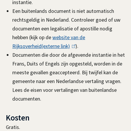
instantie.
Een buitenlands document is niet automatisch
rechtsgeldig in Nederland. Controleer goed of uw
documenten een legalisatie of apostille nodig
hebben (kijk op de
website van de
Rijksoverheid(externe link)
(
).
Documenten die door de afgevende instantie in het
l
Frans, Duits of Engels zijn opgesteld, worden in de
i
meeste gevallen geaccepteerd. Bij twijfel kan de
n
gemeente naar een Nederlandse vertaling vragen.
k
Lees de eisen voor vertalingen van buitenlandse
i
documenten.
s
e
Kosten
x
t
Gratis.