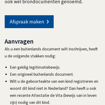
o
n
ook wel brondocumenten genoemd.
c
u
Afspraak maken
m
e
Aanvragen
n
Als u een buitenlands document wilt inschrijven, heeft
u de volgende stukken nodig:
t
e
Een geldig legitimatiebewijs.
Een origineel buitenlands document.
n
Wilt u de geboorteakte van een kind registreren en
r
woont dit kind niet in Nederland? Dan heeft u ook
e
een recente Attestatie de Vita (bewijs van in leven
zijn) nodig van dit kind.