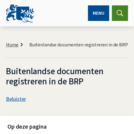
MENU
Expa
searc
K
r
Home
Buitenlandse documenten registreren in de BRP
u
i
m
e
Buitenlandse documenten
l
registreren in de BRP
p
a
d
A
Beluister
s
B
s
u
i
Op deze pagina