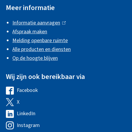
e
Meer informatie
)
i
Informatie aanvragen
(
n
Afspraak maken
l
f
Melding openbare ruimte
i
o
Alle producten en diensten
n
r
Op de hoogte blijven
k
m
i
Wij zijn ook bereikbaar via
s
a
e
t
Facebook
G
x
i
e
X
G
t
e
m
e
e
LinkedIn
G
e
m
r
e
Instagram
G
e
e
n
m