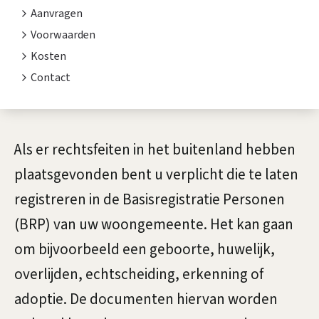
i
s
Aanvragen
t
t
Voorwaarden
e
e
Kosten
n
Contact
n
t
l
i
a
A
Als er rechtsfeiten in het buitenland hebben
e
n
l
plaatsgevonden bent u verplicht die te laten
g
d
registreren in de Basisregistratie Personen
e
(BRP) van uw woongemeente. Het kan gaan
s
m
om bijvoorbeeld een geboorte, huwelijk,
e
e
overlijden, echtscheiding, erkenning of
d
e
adoptie. De documenten hiervan worden