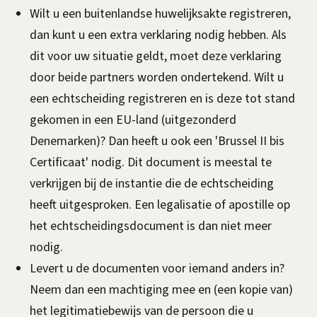
g
Wilt u een buitenlandse huwelijksakte registreren,
i
dan kunt u een extra verklaring nodig hebben. Als
s
dit voor uw situatie geldt, moet deze verklaring
door beide partners worden ondertekend. Wilt u
t
een echtscheiding registreren en is deze tot stand
r
gekomen in een EU-land (uitgezonderd
Denemarken)? Dan heeft u ook een 'Brussel II bis
e
Certificaat' nodig. Dit document is meestal te
r
verkrijgen bij de instantie die de echtscheiding
e
heeft uitgesproken. Een legalisatie of apostille op
het echtscheidingsdocument is dan niet meer
n
nodig.
i
Levert u de documenten voor iemand anders in?
n
Neem dan een machtiging mee en (een kopie van)
het legitimatiebewijs van de persoon die u