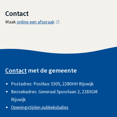
e
r
Contact
n
Maak
online een afspraak
(
.
)
l
i
n
k
A
i
l
s
Contact
met de gemeente
g
e
Postadres: Postbus 5305, 2280HH Rijswijk
e
x
Bezoekadres: Generaal Spoorlaan 2,
2283GM
t
m
Rijswijk
e
e
Openingstijden publieksbalies
r
n
n