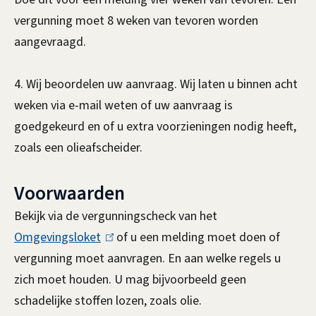
vergunning moet 8 weken van tevoren worden
i
aangevraagd.
n
k
4. Wij beoordelen uw aanvraag. Wij laten u binnen acht
i
weken via e-mail weten of uw aanvraag is
s
goedgekeurd en of u extra voorzieningen nodig heeft,
e
zoals een olieafscheider.
x
t
Voorwaarden
e
r
Bekijk via de vergunningscheck van het
n
Omgevingsloket
(
of u een melding moet doen of
)
vergunning moet aanvragen. En aan welke regels u
l
zich moet houden. U mag bijvoorbeeld geen
i
schadelijke stoffen lozen, zoals olie.
n