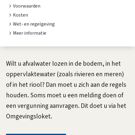
a
t
Voorwaarden
l
e
Kosten
n
Wet- en regelgeving
w
Meer informatie
t
a
i
t
e
A
e
Wilt u afvalwater lozen in de bodem, in het
l
oppervlaktewater (zoals rivieren en meren)
r
g
of in het riool? Dan moet u zich aan de regels
l
e
houden. Soms moet u een melding doen of
o
m
een vergunning aanvragen. Dit doet u via het
z
e
Omgevingsloket.
e
e