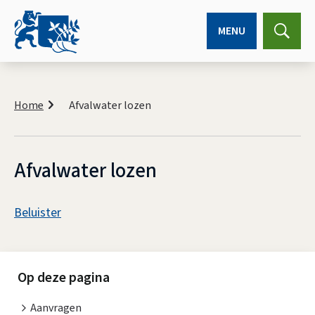
MENU
Expa
searc
K
r
Home
Afvalwater lozen
u
i
m
e
Afvalwater lozen
l
p
A
a
Beluister
d
s
A
s
f
i
Op deze pagina
v
s
Aanvragen