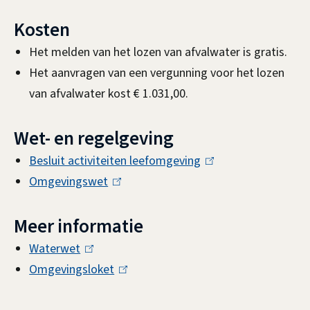
k
Kosten
i
s
Het melden van het lozen van afvalwater is gratis.
e
Het aanvragen van een vergunning voor het lozen
x
van afvalwater kost € 1.031,00.
t
e
Wet- en regelgeving
r
Besluit activiteiten leefomgeving
(
n
Omgevingswet
(
l
)
l
i
Meer informatie
i
n
n
k
Waterwet
(
k
i
Omgevingsloket
l
(
i
s
i
l
s
e