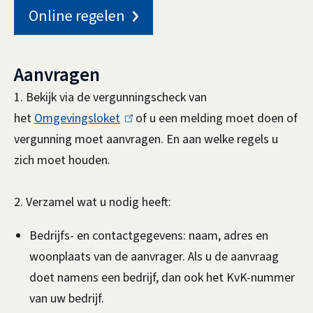
n
n
Online regelen
Aanvragen
1. Bekijk via de vergunningscheck van
het
Omgevingsloket
(
of u een melding moet doen of
vergunning moet aanvragen. En aan welke regels u
l
zich moet houden.
i
n
2. Verzamel wat u nodig heeft:
k
i
Bedrijfs- en contactgegevens: naam, adres en
s
woonplaats van de aanvrager. Als u de aanvraag
e
doet namens een bedrijf, dan ook het KvK-nummer
x
van uw bedrijf.
t