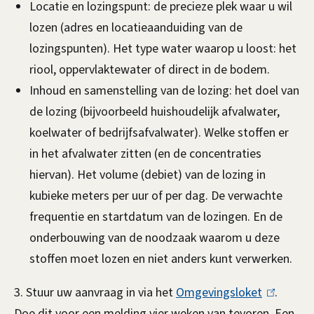
Locatie en lozingspunt: de precieze plek waar u wil
e
lozen (adres en locatieaanduiding van de
r
lozingspunten). Het type water waarop u loost: het
n
riool, oppervlaktewater of direct in de bodem.
)
Inhoud en samenstelling van de lozing: het doel van
de lozing (bijvoorbeeld huishoudelijk afvalwater,
koelwater of bedrijfsafvalwater). Welke stoffen er
in het afvalwater zitten (en de concentraties
hiervan). Het volume (debiet) van de lozing in
kubieke meters per uur of per dag. De verwachte
frequentie en startdatum van de lozingen. En de
onderbouwing van de noodzaak waarom u deze
stoffen moet lozen en niet anders kunt verwerken.
3. Stuur uw aanvraag in via het
Omgevingsloket
(
.
Doe dit voor een melding vier weken van tevoren. Een
l