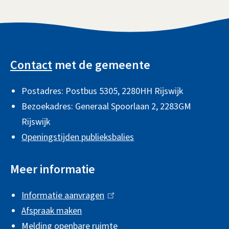
n
i
e
x
k
n
x
t
i
k
A
t
e
s
i
l
e
r
e
s
Contact
met de gemeente
g
r
n
x
e
n
)
Postadres: Postbus 5305, 2280HH Rijswijk
e
t
x
)
Bezoekadres: Generaal Spoorlaan 2,
2283GM
e
t
m
Rijswijk
r
e
e
Openingstijden publieksbalies
n
r
n
)
n
e
Meer informatie
)
i
Informatie aanvragen
(
n
Afspraak maken
l
f
Melding openbare ruimte
i