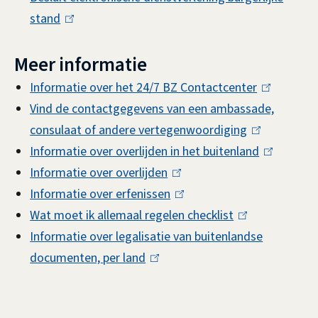
stand
(
n
i
k
l
k
n
i
Meer informatie
i
i
k
s
n
s
i
e
Informatie over het 24/7 BZ Contactcenter
(
k
e
s
x
Vind de contactgegevens van een ambassade,
l
i
x
e
t
consulaat of andere vertegenwoordiging
(
i
s
t
x
e
Informatie over overlijden in het buitenland
l
n
(
e
e
t
r
Informatie over overlijden
(
i
k
l
x
r
e
n
Informatie over erfenissen
l
(
n
i
i
t
n
r
)
Wat moet ik allemaal regelen checklist
i
l
(
k
s
n
e
)
n
Informatie over legalisatie van buitenlandse
n
i
l
i
e
k
r
)
documenten, per land
(
k
n
i
s
x
i
n
l
i
k
n
e
t
s
)
i
s
i
k
x
e
e