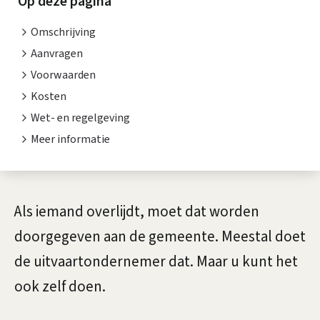
i
Op deze pagina
n
s
Omschrijving
g
t
Aanvragen
i
e
Voorwaarden
n
Kosten
f
Wet- en regelgeving
t
t
Meer informatie
i
e
e
d
A
Als iemand overlijdt, moet dat worden
o
l
doorgegeven aan de gemeente. Meestal doet
e
g
de uitvaartondernemer dat. Maar u kunt het
n
e
ook zelf doen.
v
m