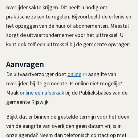
n
overlijdensakte krijgen. Dit heeft u nodig om
praktische zaken te regelen. Bijvoorbeeld de erfenis en
het opzeggen van de huur of abonnementen. Meestal
zorgt de uitvaartondernemer voor het uittreksel. U
kunt ook zelf een uittreksel bij de gemeente opvragen.
Aanvragen
De uitvaartverzorger doet
online
(
aangifte van
overlijden bij de gemeente. Is online niet mogelijk?
l
Maak
online een afspraak
bij de Publieksbalies van de
i
gemeente Rijswijk.
n
k
Blijkt dat er binnen de gestelde termijn voor het doen
i
van de aangifte van overlijden geen datum vrij is in
s
onze agenda? Neem dan telefonisch contact op met