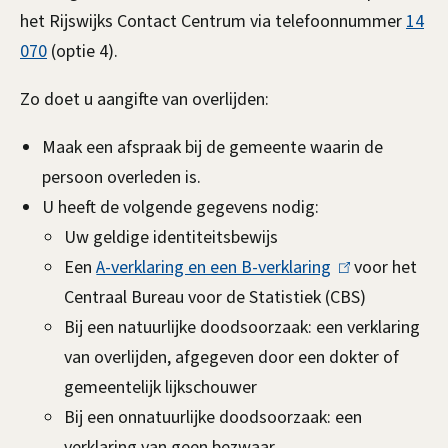
e
het Rijswijks Contact Centrum via telefoonnummer
14
x
070
(optie 4).
t
e
Zo doet u aangifte van overlijden:
r
Maak een afspraak bij de gemeente waarin de
n
persoon overleden is.
)
U heeft de volgende gegevens nodig:
Uw geldige identiteitsbewijs
Een
A-verklaring en een B-verklaring
(
voor het
Centraal Bureau voor de Statistiek (CBS)
l
Bij een natuurlijke doodsoorzaak: een verklaring
i
van overlijden, afgegeven door een dokter of
n
gemeentelijk lijkschouwer
k
Bij een onnatuurlijke doodsoorzaak: een
i
verklaring van geen bezwaar
s