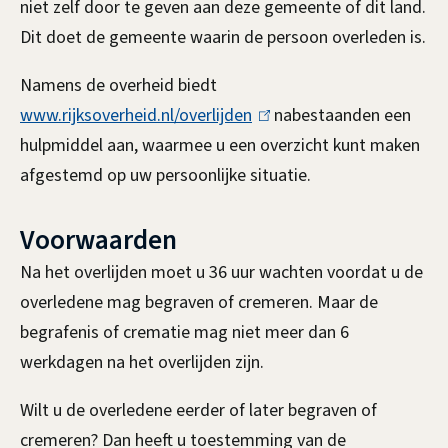
niet zelf door te geven aan deze gemeente of dit land.
Dit doet de gemeente waarin de persoon overleden is.
Namens de overheid biedt
www.rijksoverheid.nl/overlijden
(
nabestaanden een
hulpmiddel aan, waarmee u een overzicht kunt maken
l
afgestemd op uw persoonlijke situatie.
i
n
Voorwaarden
k
i
Na het overlijden moet u 36 uur wachten voordat u de
s
overledene mag begraven of cremeren. Maar de
e
begrafenis of crematie mag niet meer dan 6
x
werkdagen na het overlijden zijn.
t
Wilt u de overledene eerder of later begraven of
e
cremeren? Dan heeft u toestemming van de
r