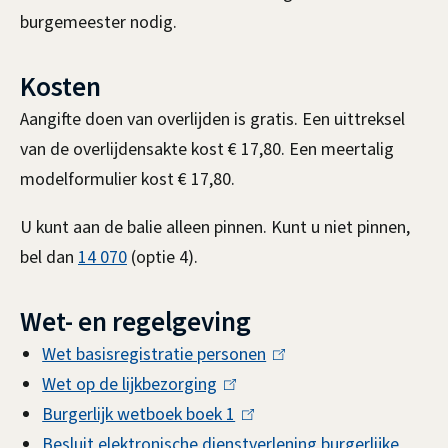
burgemeester nodig.
n
)
Kosten
Aangifte doen van overlijden is gratis. Een uittreksel
van de overlijdensakte kost € 17,80. Een meertalig
modelformulier kost € 17,80.
U kunt aan de balie alleen pinnen. Kunt u niet pinnen,
bel dan
14 070
(optie 4).
Wet- en regelgeving
Wet basisregistratie personen
(
Wet op de lijkbezorging
(
l
Burgerlijk wetboek boek 1
l
(
i
Besluit elektronische dienstverlening burgerlijke
i
l
n