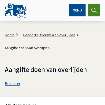
MENU
Expa
searc
K
r
Home
Geboorte, trouwen en overlijden
u
i
Aangifte doen van overlijden
m
e
l
p
a
Aangifte doen van overlijden
d
A
Beluister
s
A
s
a