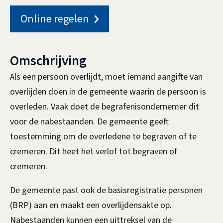
e
a
Online regelen
e
n
n
o
Omschrijving
v
Als een persoon overlijdt, moet iemand aangifte van
e
overlijden doen in de gemeente waarin de persoon is
overleden. Vaak doet de begrafenisondernemer dit
r
voor de nabestaanden. De gemeente geeft
l
toestemming om de overledene te begraven of te
cremeren. Dit heet het verlof tot begraven of
i
cremeren.
j
De gemeente past ook de basisregistratie personen
d
(BRP) aan en maakt een overlijdensakte op.
e
Nabestaanden kunnen een uittreksel van de