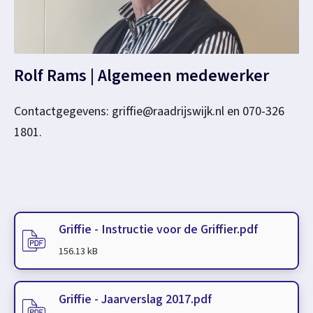
Rolf Rams | Algemeen medewerker
Contactgegevens: griffie@raadrijswijk.nl en 070-326
1801.
D
Griffie - Instructie voor de Griffier.pdf
o
(
PDF
-
)
156.13 kB
c
u
Griffie - Jaarverslag 2017.pdf