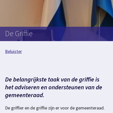
d
De Griffie
A
Beluister
s
D
s
e
i
De belangrijkste taak van de griffie is
G
het adviseren en ondersteunen van de
s
gemeenteraad.
t
r
De griffier en de griffie zijn er voor de gemeenteraad.
e