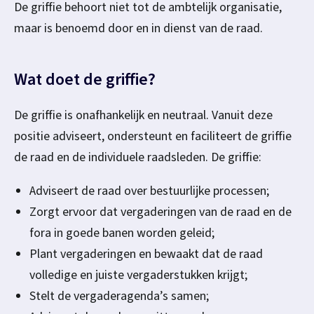
i
De griffie behoort niet tot de ambtelijk organisatie,
n
maar is benoemd door en in dienst van de raad.
f
t
i
f
Wat doet de griffie?
e
i
De griffie is onafhankelijk en neutraal. Vanuit deze
positie adviseert, ondersteunt en faciliteert de griffie
e
de raad en de individuele raadsleden. De griffie:
Adviseert de raad over bestuurlijke processen;
Zorgt ervoor dat vergaderingen van de raad en de
fora in goede banen worden geleid;
Plant vergaderingen en bewaakt dat de raad
volledige en juiste vergaderstukken krijgt;
Stelt de vergaderagenda’s samen;