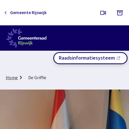
M
Gemeente Rijswijk
e
n
u
Raadsinformatiesysteem
(link
is
exter
K
Home
De Griffie
r
u
i
m
e
l
p
a